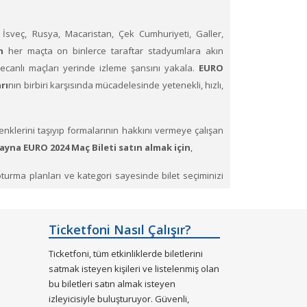
, İsveç, Rusya, Macaristan, Çek Cumhuriyeti, Galler,
n
her maçta on binlerce taraftar stadyumlara akın
canlı maçları yerinde izleme şansını yakala.
EURO
rı
nın birbiri karşısında mücadelesinde yetenekli, hızlı,
renklerini taşıyıp formalarının hakkını vermeye çalışan
yna EURO 2024 Maç Bileti satın almak için
,
ş oturma planları ve kategori sayesinde bilet seçiminizi
Ticketfoni Nasıl Çalışır?
Ticketfoni, tüm etkinliklerde biletlerini
satmak isteyen kişileri ve listelenmiş olan
bu biletleri satın almak isteyen
izleyicisiyle buluşturuyor. Güvenli,