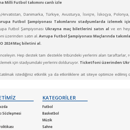
 Milli Futbol takımını canlı izle
a,Hırvatistan, Danimarka, Türkiye, Avusturya, İsviçre, İskoçya, Polonya
rupa Futbol Şampiyonası Takımlarını stadyumlarda izlemek içi
upa Futbol Şampiyonası
Ukrayna maç biletlerini satın al
ve en heye
oni üzerinden satın al.
Avrupa Futbol Şampiyonası Maçlarında takımla
O 2024 Maç biletini al.
i inceleyin. Hep destek tam destekle tribündeki yerlerini alan taraftarlar, 
klemek için stadyumdaki yerlerini dolduruyor.
Ticketfoni üzerinden Ukra
(Katılmak istediğiniz etkinlik ya da etkinliklere ait siteye optimize edilmi
letiniz hazır.
ETİMİZ
KATEGORİLER
ızda
Futbol
cı Sözleşmesi
Basketbol
m
Müzik
olitikası
Sahne