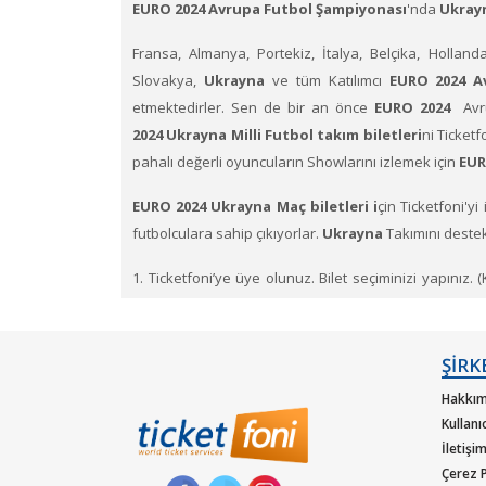
EURO 2024 Avrupa Futbol Şampiyonası
'nda
Ukrayna
Fransa, Almanya, Portekiz, İtalya, Belçika, Holland
Slovakya,
Ukrayna
ve tüm Katılımcı
EURO 2024 Av
etmektedirler. Sen de bir an önce
EURO 2024
Avr
2024
Ukrayna Milli Futbol takım biletleri
ni Ticketf
pahalı değerli oyuncuların Showlarını izlemek için
EUR
EURO 2024 Ukrayna Maç biletleri i
çin Ticketfoni'y
futbolculara sahip çıkıyorlar.
Ukrayna
Takımını deste
1. Ticketfoni’ye üye olunuz. Bilet seçiminizi yapınız. 
yapınız.)
2. Size sunulan güvenli ödeme adımına geçiniz. Artık bi
ŞİRK
Hakkım
Kullanı
İletişi
Çerez P