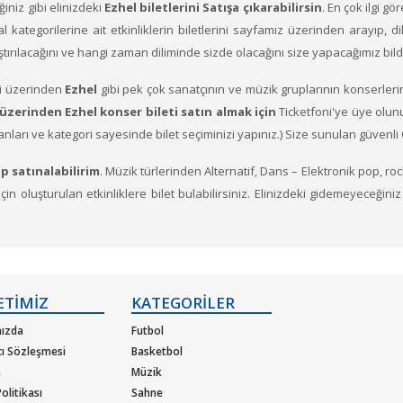
ğiniz gibi elinizdeki
Ezhel biletlerini Satışa çıkarabilirsin
. En çok ilgi g
val kategorilerine ait etkinliklerin biletlerini sayfamız üzerinden arayıp, 
laştırılacağını ve hangi zaman diliminde sizde olacağını size yapacağımız bil
i üzerinden
Ezhel
gibi pek çok sanatçının ve müzik gruplarının konserlerin
üzerinden Ezhel konser bileti satın almak için
Ticketfoni'ye üye olunuz
anları ve kategori sayesinde bilet seçiminizi yapınız.) Size sunulan güvenli 
p satınalabilirim
. Müzik türlerinden Alternatif, Dans – Elektronik pop, ro
n oluşturulan etkinliklere bilet bulabilirsiniz. Elinizdeki gidemeyeceğiniz
r veren sanatçıların soluksuz konser turneleriyle biletleri günler önc
ETİMİZ
KATEGORİLER
ızda
Futbol
cı Sözleşmesi
Basketbol
m
Müzik
olitikası
Sahne