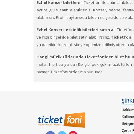
Ezhel konser biletleri
ni Ticketfoni ile satın alabilece
ayrıcalığı ile satın alabilirsiniz. Konser, sahne, festi
alabilirsin. Profil sayfanızda biletin ne şekilde size u
Ezhel Konseri etkinlik biletleri satın al.
Ticketfon
ve hızlı bir şekilde bilet satın alabilirsiniz.
Ticketfoni 
ya da etkinliklere ait siteye optimize edilmiş oturma pl
Hangi müzik türlerinde Ticketfoniden bilet bulu
metal, hip-hop ya da r&b gibi pek çok müzik türleri içi
hizmeti Ticketfoni sizler için sunuyor.
Dünya çapında en çok dinlenen, dünyada en çok konse
güvencesiyle satın alabilirisiniz.
ŞİRK
Hakkım
Kullanı
İletişi
Çerez P