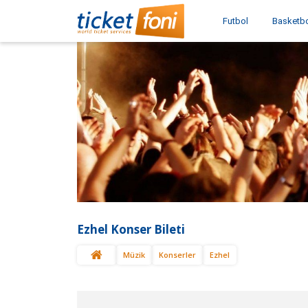
Futbol
Basketb
Ezhel Konser Bileti
Müzik
Konserler
Ezhel