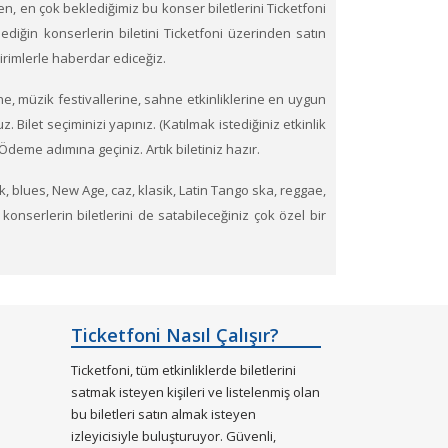
ören, en çok beklediğimiz bu konser biletlerini Ticketfoni
dilediğin konserlerin biletini Ticketfoni üzerinden satın
dirimlerle haberdar ediceğiz.
e, müzik festivallerine, sahne etkinliklerine en uygun
. Bilet seçiminizi yapınız. (Katılmak istediğiniz etkinlik
Ödeme adımına geçiniz. Artık biletiniz hazır.
ck, blues, New Age, caz, klasik, Latin Tango ska, reggae,
 konserlerin biletlerini de satabileceğiniz çok özel bir
esinden tükenen etkinliklerin biletlerini Ticketfoni
Ticketfoni Nasıl Çalışır?
Ticketfoni, tüm etkinliklerde biletlerini
satmak isteyen kişileri ve listelenmiş olan
bu biletleri satın almak isteyen
izleyicisiyle buluşturuyor. Güvenli,