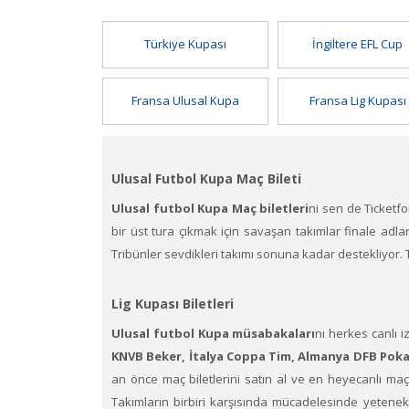
Türkiye Kupası
İngiltere EFL Cup
Fransa Ulusal Kupa
Fransa Lig Kupası
Ulusal Futbol Kupa Maç Bileti
Ulusal futbol Kupa Maç biletleri
ni sen de Ticketfo
bir üst tura çıkmak için savaşan takımlar finale adla
Tribünler sevdikleri takımı sonuna kadar destekliyor. 
Lig Kupası Biletleri
Ulusal futbol Kupa müsabakaları
nı herkes canlı i
KNVB Beker, İtalya Coppa Tim, Almanya DFB Poka
an önce maç biletlerini satın al ve en heyecanlı maç
Takımların birbiri karşısında mücadelesinde yetenekli,