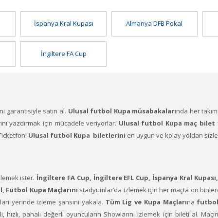
İspanya Kral Kupası
Almanya DFB Pokal
İngiltere FA Cup
ni garantisiyle satın al.
Ulusal futbol Kupa müsabakaları
nda her takımı
rını yazdırmak için mücadele veriyorlar.
Ulusal futbol Kupa maç bilet f
Ticketfoni
Ulusal futbol Kupa biletlerini
en uygun ve kolay yoldan sizlerl
zlemek ister.
İngiltere FA Cup, İngiltere EFL Cup, İspanya Kral Kupası
l, Futbol Kupa Maçlarını
stadyumlar’da izlemek için her maçta on binler
ları yerinde izleme şansını yakala.
Tüm Lig ve Kupa Maçları
na
futbol 
 hızlı, pahalı değerli oyuncuların Showlarını izlemek için bileti al. Maçına