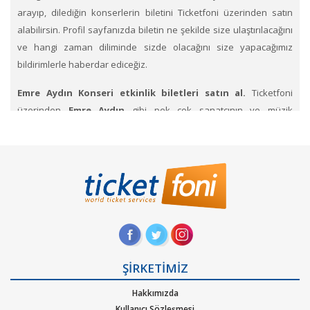
arayıp, dilediğin konserlerin biletini Ticketfoni üzerinden satın
alabilirsin. Profil sayfanızda biletin ne şekilde size ulaştırılacağını
ve hangi zaman diliminde sizde olacağını size yapacağımız
bildirimlerle haberdar ediceğiz.
Emre Aydın Konseri etkinlik biletleri satın al.
Ticketfoni
üzerinden
Emre Aydın
gibi pek çok sanatçının ve müzik
gruplarının konserlerine, müzik festivallerine, sahne etkinliklerine
en uygun ve hızlı bir şekilde bilet satın alabilirsiniz.
Ticketfoni
üzerinden Emre Aydın konser bileti satın almak
için
Ticketfoni'ye üye olunuz. Bilet seçiminizi yapınız. (Katılmak
istediğiniz etkinlik ya da etkinliklere ait siteye optimize edilmiş
oturma planları ve kategori sayesinde bilet seçiminizi
yapınız.) Size sunulan güvenli Ödeme adımına geçiniz. Artık
biletiniz hazır.
ŞİRKETİMİZ
Hangi müzik türlerinde Ticketfoniden bilet bulup
Hakkımızda
satınalabilirim
. Müzik türlerinden Alternatif, Dans – Elektronik
Kullanıcı Sözleşmesi