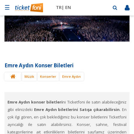
☰
TR|
EN
Futbol
Basketbol
Müzik
Sahne
Emre Aydın Konser Biletleri
Mekanlar
Müzik
Konserler
Emre Aydın
Diğer
Spor
BİLET
SAT
Emre Aydın konser biletleri
ni Ticketfoni ile satın alabileceğiniz
gibi elinizdeki
Emre Aydın biletlerini Satışa çıkarabilirsin
. En
çok ilgi gören, en çok beklediğimiz bu konser biletlerini Ticketfoni
ayrıcalığı ile satın alabilirsiniz. Konser, sahne, festival
kategorilerine ait etkinliklerin biletlerini sayfamız üzerinden