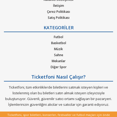
pop, rock, blues, New Age, caz, klasik, Latin Tango ska, reggae,
İletişim
metal, hip-hop ya da r&b gibi pek çok müzik türleri için
Çerez Politikası
oluşturulan etkinliklere bilet bulabilirsiniz. Elinizdeki
Satış Politikası
gidemeyeceğiniz konserlerin biletlerini de satabileceğiniz çok
Gizlilik Politikası
özel bir hizmeti Ticketfoni sizler için sunuyor.
KATEGORİLER
Kurumsal Ağırlama
Nasıl Çalışır
Futbol
Dünya çapında en çok dinlenen, dünyada en çok konser veren
Bilet Tipi ve Teslimat
Basketbol
sanatçıların soluksuz konser turneleriyle biletleri günler
Üyelik Doğrulama
Müzik
öncesinden tükenen etkinliklerin biletlerini Ticketfoni
Sık Sorulan Sorular
Sahne
güvencesiyle satın alabilirisiniz.
Mekanlar
Diğer Spor
Ticketfoni Nasıl Çalışır?
Ticketfoni, tüm etkinliklerde biletlerini satmak isteyen kişileri ve
listelenmiş olan bu biletleri satın almak isteyen izleyicisiyle
buluşturuyor. Güvenli, güvenilir satıcı ortamı sağlayan bir pazaryeri.
İşlemlerinizin güvenliğini alıcılar ve satıcılar için garanti ediyoruz.
Ticketfoni, spor biletleri, konserler, festivaller ve futbol maçları için önde