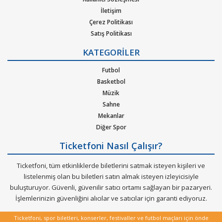
satın alınır?
İletişim
1. Ticketfoni'ye üye olunuz. Bilet seçiminizi yapınız. (Katılmak
Çerez Politikası
istediğiniz etkinlik ya da etkinliklere ait siteye optimize edilmiş
Satış Politikası
Gizlilik Politikası
oturma planları ve kategori sayesinde bilet seçiminizi yapınız.)
KATEGORİLER
Kurumsal Ağırlama
2. Size sunulan güvenli Ödeme adımına geçiniz. Artık biletiniz
Nasıl Çalışır
Futbol
hazır.
Bilet Tipi ve Teslimat
Basketbol
Üyelik Doğrulama
Müzik
Sık Sorulan Sorular
Sahne
Mekanlar
Diğer Spor
Ticketfoni Nasıl Çalışır?
Ticketfoni, tüm etkinliklerde biletlerini satmak isteyen kişileri ve
listelenmiş olan bu biletleri satın almak isteyen izleyicisiyle
buluşturuyor. Güvenli, güvenilir satıcı ortamı sağlayan bir pazaryeri.
İşlemlerinizin güvenliğini alıcılar ve satıcılar için garanti ediyoruz.
Ticketfoni, spor biletleri, konserler, festivaller ve futbol maçları için önde