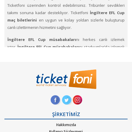
Ticketfoni üzerinden kontrol edebilirisiniz. Tribünler sevdikleri
takımı sonuna kadar destekliyor. Ticketfoni
İngiltere EFL Cup
maç biletlerini
en uygun ve kolay yoldan sizlerle buluşturup
canlı izlettirmenin hizmetini sağlıyor.
İngiltere EFL Cup müsabakaları
nı herkes canlı izlemek
ister.
İngiltere EFL Cup müsabakaları
nı stadyumlar’da izlemek
için her maçta on binlerce taraftar stadyumlara akın
etmektedirler. Sen de bir an önce maç biletlerini satın al ve en
heyecanlı maçları yerinde izleme şansını yakala.
İngiltere
Premier Lig ve İngiltere EFL Cup Maçları
na
futbol takımının
biletleri
ni Ticketfoni üzerinden satın al. Takımların birbiri
karşısında mücadelesinde yetenekli, hızlı, pahalı değerli
oyuncuların Showlarını izlemek için bileti al. Maçına gitmek
istediğin Futbol Takımına ait bilet fiyatlarını incelemek için etkinlik
sayfasına bakınız.
ŞİRKETİMİZ
Hakkımızda
Ticketfoni üzerinden İngiltere EFL Cup maç bileti nasıl
Kullanıcı Sözleşmesi