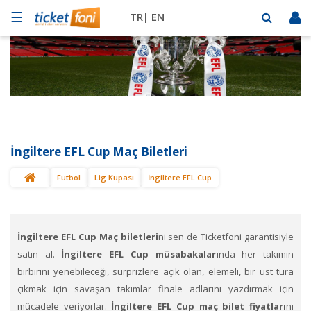
☰
TR|
EN
Futbol
Basketbol
Müzik
Sahne
İngiltere EFL Cup Maç Biletleri
Mekanlar
Futbol
Lig Kupası
İngiltere EFL Cup
Diğer
Spor
BİLET
SAT
İngiltere EFL Cup Maç biletleri
ni sen de Ticketfoni garantisiyle
satın al.
İngiltere EFL Cup
müsabakaları
nda her takımın
birbirini yenebileceği, sürprizlere açık olan, elemeli, bir üst tura
çıkmak için savaşan takımlar finale adlarını yazdırmak için
mücadele veriyorlar.
İngiltere EFL Cup maç bilet fiyatları
nı