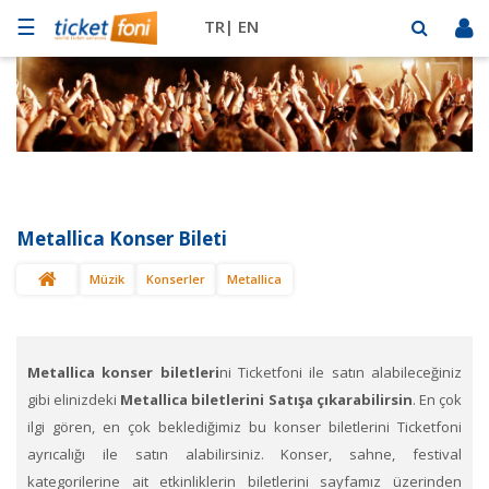
☰
TR|
EN
Futbol
Basketbol
Müzik
Sahne
Metallica Konser Bileti
Mekanlar
Müzik
Konserler
Metallica
Diğer
Spor
BİLET
SAT
Metallica konser biletleri
ni Ticketfoni ile satın alabileceğiniz
gibi elinizdeki
Metallica biletlerini Satışa çıkarabilirsin
. En çok
ilgi gören, en çok beklediğimiz bu konser biletlerini Ticketfoni
ayrıcalığı ile satın alabilirsiniz. Konser, sahne, festival
kategorilerine ait etkinliklerin biletlerini sayfamız üzerinden