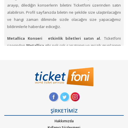
arayıp, dilediğin konserlerin biletini Ticketfoni üzerinden satın
alabilirsin. Profil sayfanızda biletin ne şekilde size ulaştırılacağını
ve hangi zaman diliminde sizde olacağını size yapacağımız
bildirimlerle haberdar ediceğiz.
Metallica Konseri etkinlik biletleri satın al.
Ticketfoni
üzerinden
Metallica
gibi pek çok sanatçının ve müzik gruplarının
konserlerine, müzik festivallerine, sahne etkinliklerine en uygun
ve hızlı bir şekilde bilet satın alabilirsiniz.
Ticketfoni üzerinden
Metallica konser bileti satın almak için
Ticketfoni'ye üye
olunuz. Bilet seçiminizi yapınız. (Katılmak istediğiniz etkinlik ya da
etkinliklere ait siteye optimize edilmiş oturma planları ve kategori
sayesinde bilet seçiminizi yapınız.) Size sunulan güvenli Ödeme
adımına geçiniz. Artık biletiniz hazır.
Hangi müzik türlerinde Ticketfoniden bilet bulup
ŞİRKETİMİZ
satınalabilirim
. Müzik türlerinden Alternatif, Dans – Elektronik
Hakkımızda
pop, rock, blues, New Age, caz, klasik, Latin Tango ska, reggae,
Kullanıcı Sözleşmesi