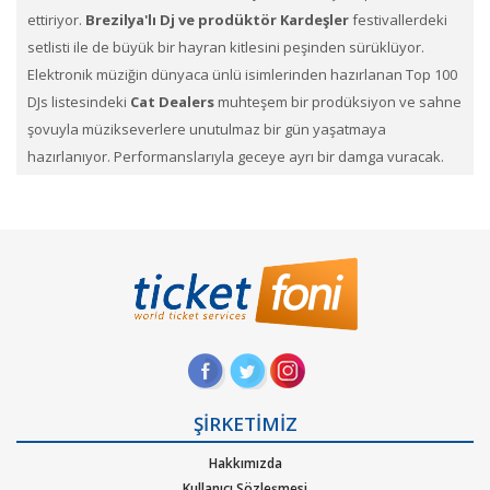
ettiriyor.
Brezilya'lı Dj ve prodüktör Kardeşler
festivallerdeki
setlisti ile de büyük bir hayran kitlesini peşinden sürüklüyor.
Elektronik müziğin dünyaca ünlü isimlerinden hazırlanan Top 100
DJs listesindeki
Cat Dealers
muhteşem bir prodüksiyon ve sahne
şovuyla müzikseverlere unutulmaz bir gün yaşatmaya
hazırlanıyor. Performanslarıyla geceye ayrı bir damga vuracak.
Dünyanın en iyi festivallerinde bulunan
Cat Dealers
Konserini
Kaçırmayın.
Cat Dealers
konser biletleri
ni TicketFoni ile satın alabileceğiniz
gibi elinizdeki
Cat Dealers
biletlerini
Satışa çıkarabilirsin. En çok
ilgi gören, en çok beklediğimiz bu konser biletlerini Ticketfoni
ayrıcalığı ile satın alabilirsiniz.Konser, sahne, festival
kategorilerine ait etkinliklerin biletlerini sayfamız üzerinden
arayıp dilediğin konserlerin biletini Ticketfoni üzerinden satın
alabilirsin. Profil sayfanızda biletin ne şekilde size ulaştırılacağını
ŞİRKETİMİZ
ve hangi zaman diliminde sizde olacağını size yapacağımız
Hakkımızda
bildirimlerle haberdar edeceğiz.
Kullanıcı Sözleşmesi