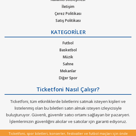
İletişim
Cat Dealers Konseri etkinlik biletleri satın al.
Çerez Politikası
Ticketfoni üzerinden
Cat Dealers
Satış Politikası
gibi pek çok sanatçının ve
Gizlilik Politikası
müzik gruplarının konserlerine, müzik festivallerine, sahne
KATEGORİLER
Kurumsal Ağırlama
etkinliklerine en uygun ve hızlı bir şekilde bilet satın alabilirsiniz .
Nasıl Çalışır
Futbol
Ticketfoni üzerinden Cat Dealers
konser bileti satın almak
Bilet Tipi ve Teslimat
Basketbol
Üyelik Doğrulama
için
Müzik
Sık Sorulan Sorular
Sahne
Ticketfoniye üye olunuz.
Mekanlar
Diğer Spor
Bilet seçiminizi yapınız. (Katılmak istediğiniz etkinlik ya da
etkinliklere ait siteye optimize edilmiş oturma planları ve kategori
Ticketfoni Nasıl Çalışır?
sayesinde bilet seçiminizi yapınız.)
Ticketfoni, tüm etkinliklerde biletlerini satmak isteyen kişileri ve
listelenmiş olan bu biletleri satın almak isteyen izleyicisiyle
Size sunulan güvenli Ödeme adımına geçiniz.
buluşturuyor. Güvenli, güvenilir satıcı ortamı sağlayan bir pazaryeri.
Artık biletiniz hazır.
İşlemlerinizin güvenliğini alıcılar ve satıcılar için garanti ediyoruz.
Hangi müzik türlerinde ticketfoniden bilet bulup satınalabilirim.
Ticketfoni, spor biletleri, konserler, festivaller ve futbol maçları için önde