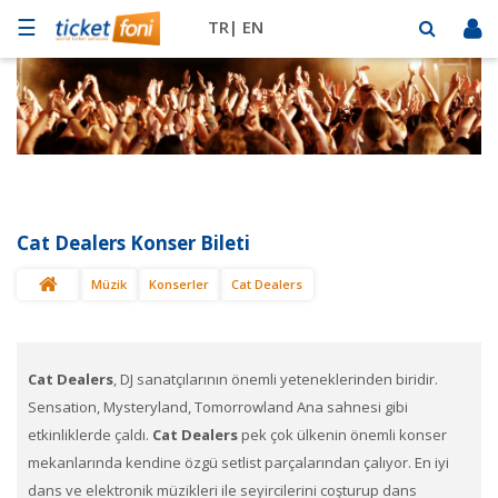
☰
TR|
EN
Futbol
Basketbol
Müzik
Sahne
Cat Dealers Konser Bileti
Mekanlar
Müzik
Konserler
Cat Dealers
Diğer
Spor
BİLET
SAT
Cat Dealers
, DJ sanatçılarının önemli yeteneklerinden biridir.
Sensation, Mysteryland, Tomorrowland Ana sahnesi gibi
etkinliklerde çaldı.
Cat Dealers
pek çok ülkenin önemli konser
mekanlarında kendine özgü setlist parçalarından çalıyor. En iyi
dans ve elektronik müzikleri ile seyircilerini coşturup dans