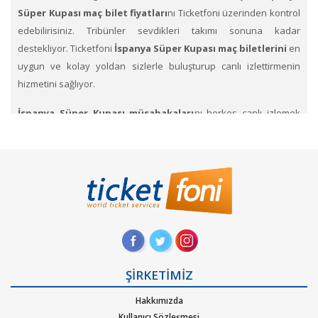
Süper Kupası maç bilet fiyatları
nı Ticketfoni üzerinden kontrol
edebilirisiniz. Tribünler sevdikleri takımı sonuna kadar
destekliyor. Ticketfoni
İspanya Süper Kupası maç biletlerini
en
uygun ve kolay yoldan sizlerle buluşturup canlı izlettirmenin
hizmetini sağlıyor.
İspanya Süper Kupası müsabakaları
nı herkes canlı izlemek
ister.
Ulusal İspanya Süper Kupası müsabakaları
nı
stadyumlar’da izlemek için her maçta on binlerce taraftar
stadyumlara akın etmektedirler. Sen de bir an önce maç biletlerini
satın al ve en heyecanlı maçları yerinde izleme şansını
yakala.
Tüm İspanya La Liga
ve İspanya Süper Kupa
maçları
na
futbol takımının biletleri
ni Ticketfoni üzerinden
satın al. Takımların birbiri karşısında mücadelesinde yetenekli,
hızlı, pahalı değerli oyuncuların Showlarını izlemek için bileti al.
Maçına gitmek istediğin Futbol Takımına ait bilet fiyatlarını
ŞİRKETİMİZ
incelemek için etkinlik sayfasına bakınız.
Hakkımızda
Kullanıcı Sözleşmesi