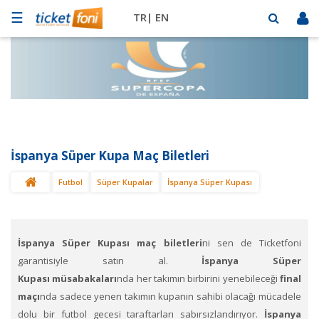
☰
TR|
EN
Futbol
Basketbol
Müzik
Sahne
İspanya Süper Kupa Maç Biletleri
Mekanlar
Futbol
Süper Kupalar
İspanya Süper Kupası
Diğer
Spor
BİLET
SAT
İspanya Süper Kupası maç biletleri
ni sen de Ticketfoni
garantisiyle satın al.
İspanya Süper
Kupası
müsabakaları
nda her takımın birbirini yenebileceği
final
maçı
nda sadece yenen takımın kupanın sahibi olacağı mücadele
dolu bir futbol gecesi taraftarları sabırsızlandırıyor.
İspanya