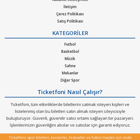
Ticketfoni üzerinden İspanya Süper Kupası maç bileti nasıl
İletişim
satın alınır.
Çerez Politikası
1. Ticketfoni'ye üye olunuz. Bilet seçiminizi yapınız. (Katılmak
Satış Politikası
Gizlilik Politikası
istediğiniz etkinlik ya da etkinliklere ait siteye optimize edilmiş
KATEGORİLER
Kurumsal Ağırlama
oturma planları ve kategori sayesinde bilet seçiminizi yapınız.)
Nasıl Çalışır
Futbol
2. Size sunulan güvenli Ödeme adımına geçiniz. Artık biletiniz
Bilet Tipi ve Teslimat
Basketbol
Üyelik Doğrulama
hazır.
Müzik
Sık Sorulan Sorular
Sahne
Mekanlar
Diğer Spor
Ticketfoni Nasıl Çalışır?
Ticketfoni, tüm etkinliklerde biletlerini satmak isteyen kişileri ve
listelenmiş olan bu biletleri satın almak isteyen izleyicisiyle
buluşturuyor. Güvenli, güvenilir satıcı ortamı sağlayan bir pazaryeri.
İşlemlerinizin güvenliğini alıcılar ve satıcılar için garanti ediyoruz.
Ticketfoni, spor biletleri, konserler, festivaller ve futbol maçları için önde