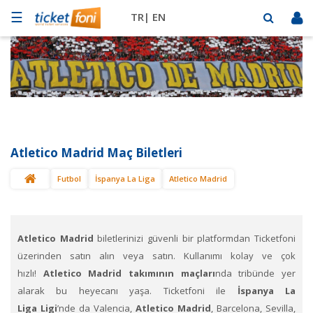
☰
TR|
EN
Futbol
Basketbol
Müzik
Sahne
Atletico Madrid Maç Biletleri
Mekanlar
Futbol
İspanya La Liga
Atletico Madrid
Diğer
Spor
BİLET
SAT
Atletico Madrid
biletlerinizi güvenli bir platformdan Ticketfoni
üzerinden satın alın veya satın. Kullanımı kolay ve çok
hızlı!
Atletico Madrid takımının maçları
nda tribünde yer
alarak bu heyecanı yaşa. Ticketfoni ile
İspanya La
Liga Ligi
’nde da Valencia,
Atletico Madrid
, Barcelona, Sevilla,