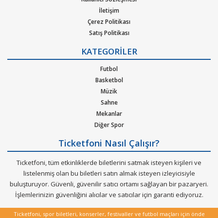
İletişim
Çerez Politikası
Satış Politikası
Gizlilik Politikası
KATEGORİLER
Kurumsal Ağırlama
Nasıl Çalışır
Futbol
Bilet Tipi ve Teslimat
Basketbol
Üyelik Doğrulama
Müzik
Sık Sorulan Sorular
Sahne
Mekanlar
Diğer Spor
Ticketfoni Nasıl Çalışır?
Ticketfoni, tüm etkinliklerde biletlerini satmak isteyen kişileri ve
listelenmiş olan bu biletleri satın almak isteyen izleyicisiyle
buluşturuyor. Güvenli, güvenilir satıcı ortamı sağlayan bir pazaryeri.
İşlemlerinizin güvenliğini alıcılar ve satıcılar için garanti ediyoruz.
Ticketfoni, spor biletleri, konserler, festivaller ve futbol maçları için önde