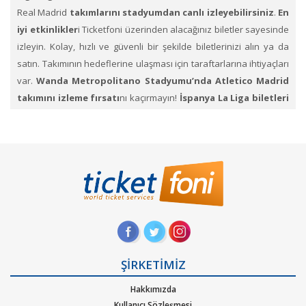
Real Madrid
takımlarını stadyumdan canlı izleyebilirsiniz
.
En
iyi etkinlikler
i Ticketfoni üzerinden alacağınız biletler sayesinde
izleyin. Kolay, hızlı ve güvenli bir şekilde biletlerinizi alın ya da
satın. Takımının hedeflerine ulaşması için taraftarlarına ihtiyaçları
var.
Wanda Metropolitano Stadyumu’nda Atletico Madrid
takımını izleme fırsatı
nı kaçırmayın!
İspanya La Liga biletleri
Ticketfoni’de mevcut
. Biletlerinize alıcı bulmak için
listeleyebileceğiniz.
İspanya La Liga
Ligi’nde bilet sat
bölümünü
de kullanabilirsiniz.
1.
Ticketfoni’ye üye olunuz. Bilet seçiminizi yapınız. (Katılmak
istediğiniz etkinlik ya da etkinliklere ait siteye optimize edilmiş
oturma planları ve kategori sayesinde bilet seçiminizi yapınız.)
2.
Size sunulan güvenli ödeme adımına geçiniz. Artık biletiniz
hazır
ŞİRKETİMİZ
Hakkımızda
Kullanıcı Sözleşmesi