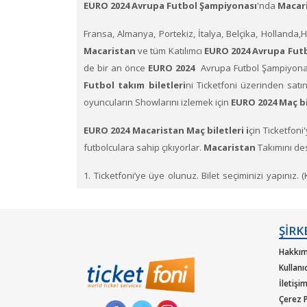
EURO 2024 Avrupa Futbol Şampiyonası
'nda
Macaris
Fransa, Almanya, Portekiz, İtalya, Belçika, Hollanda,
Macaristan
ve tüm Katılımcı
EURO 2024 Avrupa Futb
de bir an önce
EURO 2024
Avrupa Futbol Şampiyon
Futbol takım biletleri
ni Ticketfoni üzerinden satı
oyuncuların Showlarını izlemek için
EURO 2024 Maç bil
EURO 2024 Macaristan Maç biletleri i
çin Ticketfoni
futbolculara sahip çıkıyorlar.
Macaristan
Takımını de
1. Ticketfoni’ye üye olunuz. Bilet seçiminizi yapınız. 
yapınız.)
2. Size sunulan güvenli ödeme adımına geçiniz. Artık bi
ŞİRK
Hakkım
Kullanı
İletişi
Çerez P