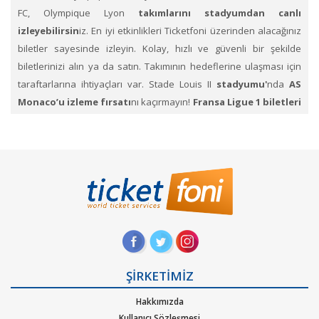
FC, Olympique Lyon
takımlarını stadyumdan canlı
izleyebilirsin
iz. En iyi etkinlikleri Ticketfoni üzerinden alacağınız
biletler sayesinde izleyin. Kolay, hızlı ve güvenli bir şekilde
biletlerinizi alın ya da satın. Takımının hedeflerine ulaşması için
taraftarlarına ihtiyaçları var. Stade Louis II
stadyumu'
nda
AS
Monaco’u izleme fırsatı
nı kaçırmayın!
Fransa Ligue 1 biletleri
Ticketfoni'de mevcut.
Biletlerinize alıcı bulmak için
listeleyebileceğiniz
Fransa Ligue 1’de bilet sat bölümü
nü de
kullanabilirsiniz.
1.
Ticketfoni’ye üye olunuz. Bilet seçiminizi yapınız. (Katılmak
istediğiniz etkinlik ya da etkinliklere ait siteye optimize edilmiş
oturma planları ve kategori sayesinde bilet seçiminizi yapınız.)
2.
Size sunulan güvenli ödeme adımına geçiniz. Artık biletiniz
hazır.
ŞİRKETİMİZ
Bilet alım ya da satım ile ilgili sorunuz mu var? Müşteri
Hakkımızda
danışmanlarımız size çok hızlı bir şekilde cevap verecektir.
Kullanıcı Sözleşmesi