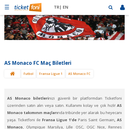
☰
TR|
EN
Futbol
Basketbol
Müzik
Sahne
AS Monaco FC Maç Biletleri
Mekanlar
Futbol
Fransa Ligue 1
AS Monaco FC
Diğer
Spor
BİLET
SAT
AS Monaco
biletleri
nizi güvenli bir platformdan Ticketfoni
üzerinden satın alın veya satın. Kullanımı kolay ve çok hızlı!
AS
Monaco
takımının maçları
nda tribünde yer alarak bu heyecanı
yaşa. Ticketfoni ile
Fransa Ligue 1’de
Paris Saint Germain
,
AS
Monaco
, Olympique Marsilya, Lille OSC, OGC Nice, Rennes