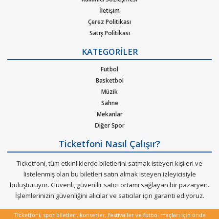
İletişim
Çerez Politikası
Satış Politikası
Gizlilik Politikası
KATEGORİLER
Kurumsal Ağırlama
Nasıl Çalışır
Futbol
Bilet Tipi ve Teslimat
Basketbol
Üyelik Doğrulama
Müzik
Sık Sorulan Sorular
Sahne
Mekanlar
Diğer Spor
Ticketfoni Nasıl Çalışır?
Ticketfoni, tüm etkinliklerde biletlerini satmak isteyen kişileri ve
listelenmiş olan bu biletleri satın almak isteyen izleyicisiyle
buluşturuyor. Güvenli, güvenilir satıcı ortamı sağlayan bir pazaryeri.
İşlemlerinizin güvenliğini alıcılar ve satıcılar için garanti ediyoruz.
Ticketfoni, spor biletleri, konserler, festivaller ve futbol maçları için önde