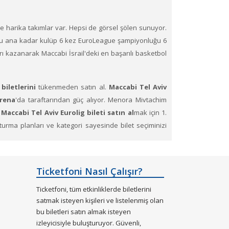
ve harika takımlar var. Hepsi de görsel şölen sunuyor.
. Şu ana kadar kulüp 6 kez EuroLeague şampiyonluğu 6
rı kazanarak Maccabi İsrail'deki en başarılı basketbol
biletlerini
tükenmeden satın al.
Maccabi Tel Aviv
rena
'da taraftarından güç alıyor. Menora Mivtachim
Maccabi Tel Aviv Eurolig bileti satın al
mak için 1.
 oturma planları ve kategori sayesinde bilet seçiminizi
Ticketfoni Nasıl Çalışır?
Ticketfoni, tüm etkinliklerde biletlerini
satmak isteyen kişileri ve listelenmiş olan
bu biletleri satın almak isteyen
izleyicisiyle buluşturuyor. Güvenli,