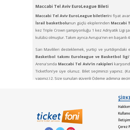
Maccabi Tel Aviv EuroLeague Bileti
Maccabi Tel Aviv EuroLeague biletleri
ni fiyat ava
İsrail basketbolu
nun güçlü ekiplerinden
Maccabi T
kez Triple Crown şampiyonluğu 1 kez Adriyatik Ligi şa
kulübü olmuştur. Takım ayrıca Avrupa'nın en başarılı 4. 
Sarı Mavilileri desteklemek, yurtiçi ve yurtdışındaki
Basketbol takımı Euroleague ve Basketbol ligi
Arena'sında
Maccabi Tel Aviv'in rakipleri
karşısınd
Ticketfoni'ye üye olunuz. Bilet seçiminizi yapınız. (K
yapınız.) 2. Size sunulan güvenli Ödeme adımına geçiniz.
ŞİRK
Hakkım
Kullanı
İletişi
Çerez P