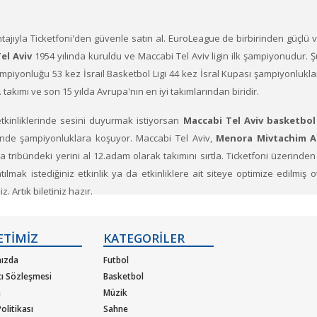
ntajıyla Ticketfoni'den güvenle satın al. EuroLeague de birbirinden güçlü 
el Aviv
1954 yılında kuruldu ve Maccabi Tel Aviv ligin ilk şampiyonudur
mpiyonluğu 53 kez İsrail Basketbol Ligi 44 kez İsral Kupası şampiyonlukla
takımı ve son 15 yılda Avrupa'nın en iyi takımlarından biridir.
 etkinliklerinde sesini duyurmak istiyorsan
Maccabi Tel Aviv basketbol 
'nde şampiyonluklara koşuyor. Maccabi Tel Aviv,
Menora Mivtachim A
a tribündeki yerini al 12.adam olarak takımını sırtla. Ticketfoni üzerinden
atılmak istediğiniz etkinlik ya da etkinliklere ait siteye optimize edilmiş
 Artık biletiniz hazır.
ETİMİZ
KATEGORİLER
ızda
Futbol
cı Sözleşmesi
Basketbol
m
Müzik
olitikası
Sahne