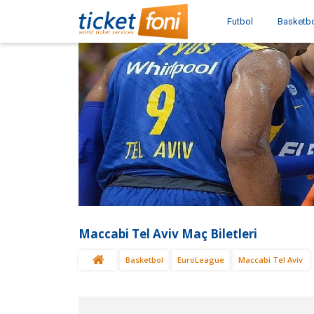
Futbol
Basketb
Maccabi Tel Aviv Maç Biletleri
Basketbol
EuroLeague
Maccabi Tel Aviv