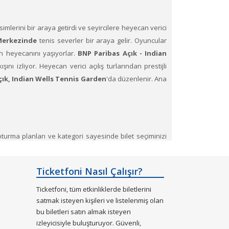
imlerini bir araya getirdi ve seyircilere heyecan verici
Merkezinde
tenis severler bir araya gelir. Oyuncular
n heyecanını yaşıyorlar.
BNP Paribas Açık - Indian
ışını izliyor. Heyecan verici açılış turlarından prestijli
çık, Indian Wells Tennis Garden
'da düzenlenir. Ana
ş oturma planları ve kategori sayesinde bilet seçiminizi
Ticketfoni Nasıl Çalışır?
madan önce kategori görünümü kontrol edebilir ve en iyi
zamanı.
Ticketfoni, tüm etkinliklerde biletlerini
satmak isteyen kişileri ve listelenmiş olan
bu biletleri satın almak isteyen
izleyicisiyle buluşturuyor. Güvenli,