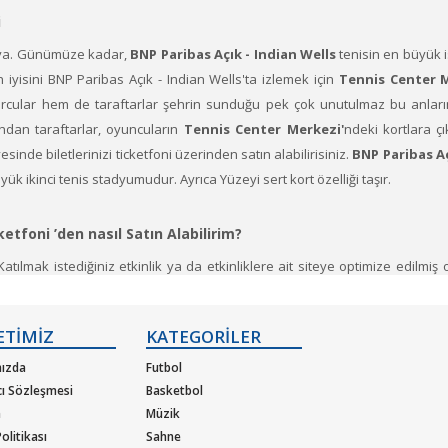
i
ilova. Günümüze kadar,
BNP Paribas Açık - Indian Wells
tenisin en büyük is
n iyisini BNP Paribas Açık - Indian Wells'ta izlemek için
Tennis Center 
porcular hem de taraftarlar şehrin sunduğu pek çok unutulmaz bu anları
ndan taraftarlar, oyuncuların
Tennis Center Merkezi'
ndeki kortlara çık
sinde biletlerinizi ticketfoni üzerinden satın alabilirisiniz.
BNP Paribas A
k ikinci tenis stadyumudur. Ayrıca Yüzeyi sert kort özelliği taşır.
ketfoni ’den nasıl Satın Alabilirim?
(Katılmak istediğiniz etkinlik ya da etkinliklere ait siteye optimize edilmi
letiniz hazır.
ETİMİZ
KATEGORİLER
ketfoni ’de. Bütçenize uygun biletleri bulmak için fiyatlara göre satın al
ekler ister çiftler veya karışık çiftler tenis turnuvası biletleri için şimdi tam 
ızda
Futbol
cı Sözleşmesi
Basketbol
m
Müzik
olitikası
Sahne