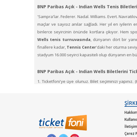
BNP Paribas Açık - Indian Wells Tenis Biletler
'Sampra'lar. Federer. Nadal. Williams. Evert. Navrat
maçlar ve sayısız anılar sağladı. Her yıl en iyilerin e
binlerce seyircinin önünde kortlara çıkıyor. Hem s
Wells tenis turnuvasında
, dünyanın dört bir yanı
finallere kadar,
Tennis Center
'daki her oturma seviye
stadyum 16.000 seyirci kapasiteli olup dünyanın en büyü
BNP Paribas Açık - Indian Wells​ Biletlerini Tic
1. Ticketfoni'ye üye olunuz. Bilet seçiminizi yapınız. 
yapınız.)
2. Size sunulan güvenli ödeme adımına geçiniz. Artık bi
ŞİRK
En iyi BNP Paribas Açık - Indian Wells biletleri
Tic
biletleri uygun oldukları anda satın alabilirsiniz. İster t
Hakkım
Kullanı
İletişi
Çerez P