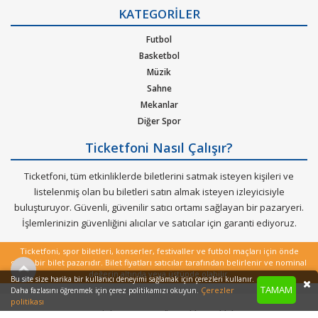
Gizlilik Politikası
KATEGORİLER
Kurumsal Ağırlama
Nasıl Çalışır
Futbol
Bilet Tipi ve Teslimat
Basketbol
Üyelik Doğrulama
Müzik
Sık Sorulan Sorular
Sahne
Mekanlar
Diğer Spor
Ticketfoni Nasıl Çalışır?
Ticketfoni, tüm etkinliklerde biletlerini satmak isteyen kişileri ve
listelenmiş olan bu biletleri satın almak isteyen izleyicisiyle
buluşturuyor. Güvenli, güvenilir satıcı ortamı sağlayan bir pazaryeri.
İşlemlerinizin güvenliğini alıcılar ve satıcılar için garanti ediyoruz.
Ticketfoni, spor biletleri, konserler, festivaller ve futbol maçları için önde
gelen bir bilet pazarıdır. Bilet fiyatları satıcılar tarafından belirlenir ve nominal
değerin altında veya üstünde olabilir.
Bu site size harika bir kullanıcı deneyimi sağlamak için çerezleri kullanır.
TAMAM
Çerezler
Daha fazlasını öğrenmek için çerez politikamızı okuyun.
politikası
Copyright © 2022 - Tüm Hakları Saklıdır