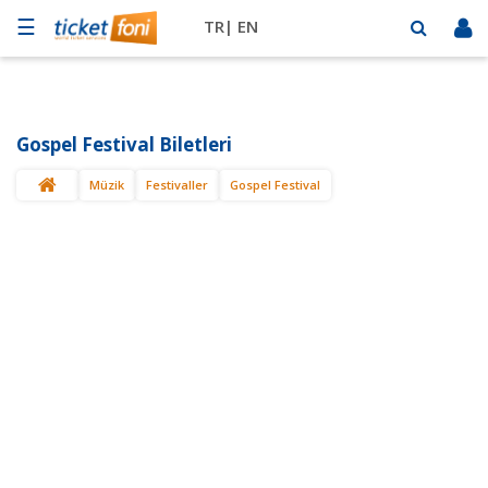
☰
TR|
EN
Futbol
Basketbol
Gospel Festival Biletleri
Müzik
Müzik
Festivaller
Gospel Festival
Sahne
Mekanlar
Diğer
Spor
BİLET
SAT