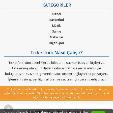
Gizlilik Politikası
KATEGORİLER
Kurumsal Ağırlama
Nasıl Çalışır
Futbol
Bilet Tipi ve Teslimat
Basketbol
Üyelik Doğrulama
Müzik
Sık Sorulan Sorular
Sahne
Mekanlar
Diğer Spor
Ticketfoni Nasıl Çalışır?
Ticketfoni, tüm etkinliklerde biletlerini satmak isteyen kişileri ve
listelenmiş olan bu biletleri satın almak isteyen izleyicisiyle
buluşturuyor. Güvenli, güvenilir satıcı ortamı sağlayan bir pazaryeri.
İşlemlerinizin güvenliğini alıcılar ve satıcılar için garanti ediyoruz.
Ticketfoni, spor biletleri, konserler, festivaller ve futbol maçları için önde
gelen bir bilet pazarıdır. Bilet fiyatları satıcılar tarafından belirlenir ve nominal
değerin altında veya üstünde olabilir.
Copyright © 2022 - Tüm Hakları Saklıdır
Bu site size harika bir kullanıcı deneyimi sağlamak için çerezleri kullanır.