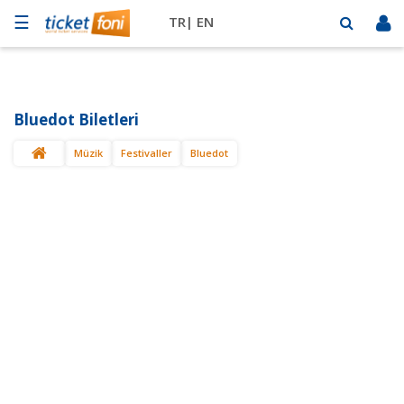
☰
TR|
EN
Futbol
Basketbol
Bluedot Biletleri
Müzik
Müzik
Festivaller
Bluedot
Sahne
Mekanlar
Diğer
Spor
BİLET
SAT