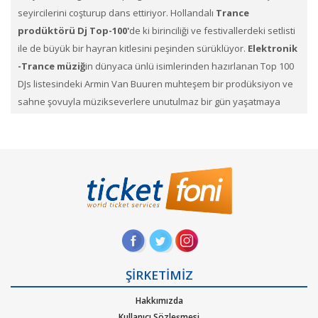
seyircilerini coşturup dans ettiriyor. Hollandalı
Trance
prodüktörü Dj Top-100'
de ki birinciliği ve festivallerdeki setlisti
ile de büyük bir hayran kitlesini peşinden sürüklüyor.
Elektronik
-Trance müziğ
in dünyaca ünlü isimlerinden hazırlanan Top 100
DJs listesindeki Armin Van Buuren
muhteşem bir prodüksiyon ve
sahne şovuyla müzikseverlere unutulmaz bir gün yaşatmaya
hazırlanıyor. Performanslarıyla geceye ayrı bir damga vuracak.
Dünyanın en iyi festivallerinde bulunan Armin Van
Buuren Konserini Kaçırmayın.
Armin Van Buuren
konser biletleri
ni TicketFoni ile satın
alabileceğiniz gibi elinizdeki
Armin Van Buuren
biletlerini
Satışa çıkarabilirsin. En çok ilgi gören, en çok
beklediğimiz bu konser biletlerini Ticketfoni ayrıcalığı ile satın
alabilirsiniz.Konser, sahne, festival kategorilerine ait etkinliklerin
biletlerini sayfamız üzerinden arayıp dilediğin konserlerin biletini
ŞİRKETİMİZ
Ticketfoni üzerinden satın alabilirsin. Profil sayfanızda biletin ne
Hakkımızda
şekilde size ulaştırılacağını ve hangi zaman diliminde sizde
Kullanıcı Sözleşmesi