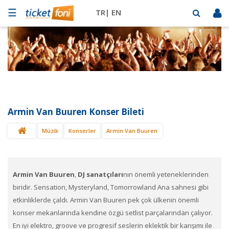
☰
TR|
EN
Futbol
Basketbol
Müzik
Sahne
Armin Van Buuren Konser Bileti
Mekanlar
Müzik
Konserler
Armin Van Buuren
Diğer
Spor
BİLET
SAT
Armin Van Buuren
,
DJ sanatçıları
nın önemli yeteneklerinden
biridir. Sensation, Mysteryland, Tomorrowland Ana sahnesi gibi
etkinliklerde çaldı. Armin Van Buuren pek çok ülkenin önemli
konser mekanlarında kendine özgü setlist parçalarından çalıyor.
En iyi elektro, groove ve progresif seslerin eklektik bir karışımı ile