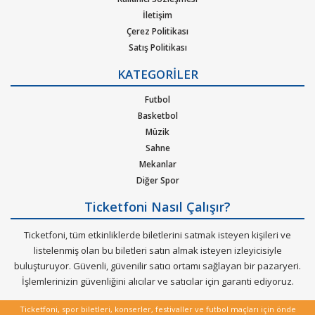
olacağını size yapacağımız bildirimlerle haberdar edeceğiz.
İletişim
Çerez Politikası
Armin Van Buuren
Konseri etkinlik biletleri satın al.
Satış Politikası
Gizlilik Politikası
Ticketfoni üzerinden
Armin Van Buuren
gibi pek çok sanatçının
KATEGORİLER
Kurumsal Ağırlama
ve müzik gruplarının konserlerine, müzik festivallerine, sahne
Nasıl Çalışır
Futbol
etkinliklerine en uygun ve hızlı bir şekilde bilet satın alabilirsiniz .
Bilet Tipi ve Teslimat
Basketbol
Üyelik Doğrulama
Ticketfoni üzerinden Armin Van Buuren konser bileti satın
Müzik
Sık Sorulan Sorular
almak için
Sahne
Mekanlar
Ticketfoniye üye olunuz.
Diğer Spor
Bilet seçiminizi yapınız. (Katılmak istediğiniz etkinlik ya da
Ticketfoni Nasıl Çalışır?
etkinliklere ait siteye optimize edilmiş oturma planları ve kategori
Ticketfoni, tüm etkinliklerde biletlerini satmak isteyen kişileri ve
sayesinde bilet seçiminizi yapınız.)
listelenmiş olan bu biletleri satın almak isteyen izleyicisiyle
buluşturuyor. Güvenli, güvenilir satıcı ortamı sağlayan bir pazaryeri.
Size sunulan güvenli Ödeme adımına geçiniz.
İşlemlerinizin güvenliğini alıcılar ve satıcılar için garanti ediyoruz.
Artık biletiniz hazır.
Ticketfoni, spor biletleri, konserler, festivaller ve futbol maçları için önde