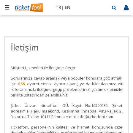
☰
TR|
EN
Futbol
Basketbol
Müzik
İletişim
Sahne
Mekanlar
Müşteri Hizmetleri ile İletişime Geçin
Diğer
Sorularınıza cevap aramak veya popüler konulara göz atmak
Spor
için
SSS
ziyaret ediniz. Ayrıca sipariş ya da bilet ilanınıza ait
referansınızla iletişime geçip problemlerinizi çözüm ekibimizle
BİLET
birlikte üstesinden gelebilirsiniz.
SAT
Şirket Ünvanı: ticketfoni OÜ. Kayıt No:16590535. Şirket
adresimiz: Harju maakond, Kesklinna linnaosa, Viru väljak 2,
3. korrus Tallinn 10111 Estonia e-mail info@ticketfoni.com
Ticketfoni, personelinin kalitesi ve hizmeti konusunda size
destek sağlar: Yetenekli ve profesyonel bir müşteri hizmetleri