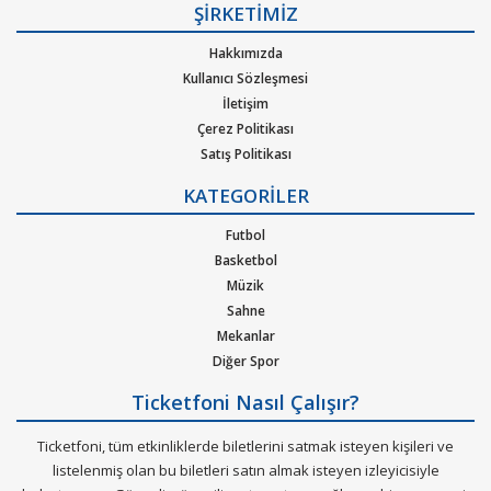
ŞİRKETİMİZ
Hakkımızda
Kullanıcı Sözleşmesi
İletişim
Çerez Politikası
Satış Politikası
Gizlilik Politikası
KATEGORİLER
Kurumsal Ağırlama
Nasıl Çalışır
Futbol
Bilet Tipi ve Teslimat
Basketbol
Üyelik Doğrulama
Müzik
Sık Sorulan Sorular
Sahne
Mekanlar
Diğer Spor
Ticketfoni Nasıl Çalışır?
Ticketfoni, tüm etkinliklerde biletlerini satmak isteyen kişileri ve
listelenmiş olan bu biletleri satın almak isteyen izleyicisiyle