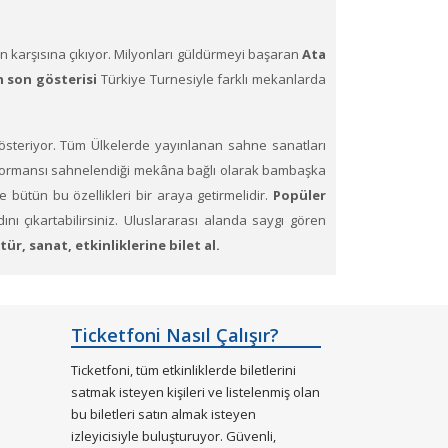
in karşısına çıkıyor. Milyonları güldürmeyi başaran
Ata
n son gösterisi
Türkiye Turnesiyle farklı mekanlarda
steriyor. Tüm Ülkelerde yayınlanan sahne sanatları
e performansı sahnelendiği mekâna bağlı olarak bambaşka
 bütün bu özellikleri bir araya getirmelidir.
Popüler
dını çıkartabilirsiniz. Uluslararası alanda saygı gören
r, sanat, etkinliklerine bilet al.
ş oturma planları ve kategori sayesinde bilet seçiminizi
Ticketfoni Nasıl Çalışır?
Ticketfoni, tüm etkinliklerde biletlerini
satmak isteyen kişileri ve listelenmiş olan
bu biletleri satın almak isteyen
izleyicisiyle buluşturuyor. Güvenli,