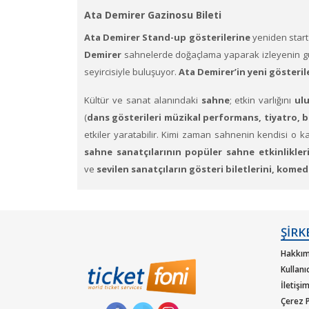
Ata Demirer Gazinosu Bileti
Ata Demirer
Stand-up gösterilerine
yeniden start
Demirer
sahnelerde doğaçlama yaparak izleyenin gü
seyircisiyle buluşuyor.
Ata Demirer’in yeni gösterile
Kültür ve sanat alanındaki
sahne
; etkin varlığını
ulu
(
dans gösterileri müzikal performans, tiyatro, b
etkiler yaratabilir. Kimi zaman sahnenin kendisi o ka
sahne sanatçılarının popüler sahne etkinlikler
ve
sevilen sanatçıların gösteri biletlerini, komedi
Ata Demirer’in tüm gösteri biletleri
için
1.
Ticketfoniye üye olunuz. Bilet seçiminizi yapınız. (
ŞİRK
yapınız.)
Hakkım
Kullanı
2.
Size sunulan güvenli Ödeme adımına geçiniz. Artık bi
İletişi
Çerez P