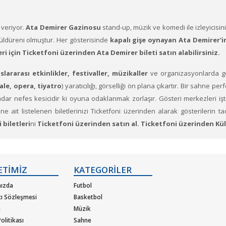
 veriyor.
Ata Demirer Gazinosu
stand-up, müzik ve komedi ile izleyicisin
ldüreni olmuştur. Her gösterisinde
kapalı gişe oynayan Ata Demirer'i
ri için Ticketfoni üzerinden Ata Demirer bileti satın alabilirsiniz.
slararası etkinlikler, festivaller, müzikaller
ve organizasyonlarda gö
ale, opera, tiyatro
) yaratıcılığı, görselliği ön plana çıkartır. Bir sahn
dar nefes kesicidir ki oyuna odaklanmak zorlaşır. Gösteri merkezleri işte
i
ne ait listelenen biletlerinizi Ticketfoni üzerinden alarak gösterilerin ta
 biletleri
ni
Ticketfoni üzerinden satın al. Ticketfoni üzerinden Kültü
Katılmak istediğiniz etkinlik ya da etkinliklere ait siteye optimize edilmi
ETİMİZ
KATEGORİLER
ızda
Futbol
cı Sözleşmesi
Basketbol
letiniz hazır.
m
Müzik
olitikası
Sahne