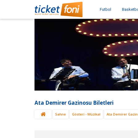
Futbol
Basketb
Ata Demirer Gazinosu Biletleri
Sahne
Gösteri - Müzikal
Ata Demirer Gazi