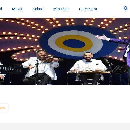
ol
Müzik
Sahne
Mekanlar
Diğer Spor
nosu