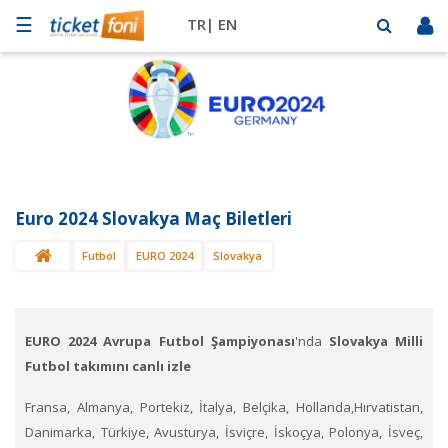
☰
TR|
EN
Futbol
Basketbol
Müzik
Sahne
Euro 2024 Slovakya Maç Biletleri
Mekanlar
Futbol
EURO 2024
Slovakya
Diğer
Spor
BİLET
SAT
EURO 2024 Avrupa Futbol Şampiyonası
'nda
Slovakya Milli
Futbol takımını canlı izle
Fransa, Almanya, Portekiz, İtalya, Belçika, Hollanda,Hırvatistan,
Danimarka, Türkiye, Avusturya, İsviçre, İskoçya, Polonya, İsveç,