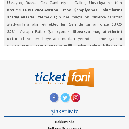
Ukrayna, Rusya, Çek Cumhuriyeti, Galler,
Slovakya
ve tüm
Katılımcı
EURO 2024 Avrupa Futbol Şampiyonası Takımlarını
stadyumlarda izlemek için
her maçta on binlerce taraftar
stadyumlara akın etmektedirler. Sen de bir an önce
EURO
2024
Avrupa Futbol Şampiyonası
Slovakya maç biletlerini
satın al
ve en heyecanlı maçları yerinde izleme şansını
yakala.
EURO 2024
Slovakya Milli Futbol takım biletleri
ni
Ticketfoni üzerinden satın al.
Avrupa Futbol Şampiyonası
Maçlarında takımları
nın birbiri karşısında mücadelesinde
yetenekli, hızlı, pahalı değerli oyuncuların Showlarını izlemek
için
EURO 2024 Maç biletini al.
EURO 2024 Slovakya Maç biletleri i
çin Ticketfoni'yi inceleyin.
Hep destek tam destekle tribündeki yerlerini alan taraftarlar,
renklerini taşıyıp formalarının hakkını vermeye çalışan
futbolculara sahip çıkıyorlar.
Slovakya
Takımını desteklemek için
ŞİRKETİMİZ
stadyumdaki yerlerini dolduruyor.
Ticketfoni üzerinden
Hakkımızda
Slovakya
EURO 2024 Maç Bileti satın almak için
,
Kullanıcı Sözleşmesi