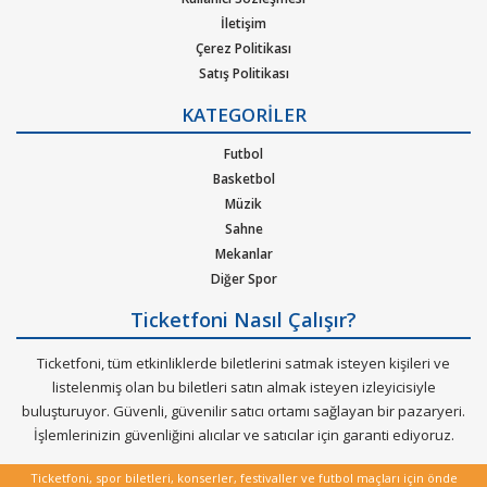
1. Ticketfoni’ye üye olunuz. Bilet seçiminizi yapınız. (Katılmak
İletişim
istediğiniz etkinlik ya da etkinliklere ait siteye optimize edilmiş
Çerez Politikası
oturma planları ve kategori sayesinde bilet seçiminizi yapınız.)
Satış Politikası
Gizlilik Politikası
KATEGORİLER
2. Size sunulan güvenli ödeme adımına geçiniz. Artık biletiniz
Kurumsal Ağırlama
hazır.
Nasıl Çalışır
Futbol
Bilet Tipi ve Teslimat
Basketbol
Üyelik Doğrulama
Müzik
Sık Sorulan Sorular
Sahne
Mekanlar
Diğer Spor
Ticketfoni Nasıl Çalışır?
Ticketfoni, tüm etkinliklerde biletlerini satmak isteyen kişileri ve
listelenmiş olan bu biletleri satın almak isteyen izleyicisiyle
buluşturuyor. Güvenli, güvenilir satıcı ortamı sağlayan bir pazaryeri.
İşlemlerinizin güvenliğini alıcılar ve satıcılar için garanti ediyoruz.
Ticketfoni, spor biletleri, konserler, festivaller ve futbol maçları için önde