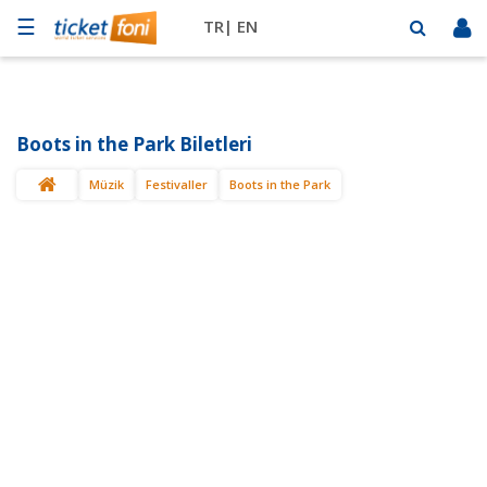
☰
TR|
EN
Futbol
Basketbol
Boots in the Park Biletleri
Müzik
Müzik
Festivaller
Boots in the Park
Sahne
Mekanlar
Diğer
Spor
BİLET
SAT