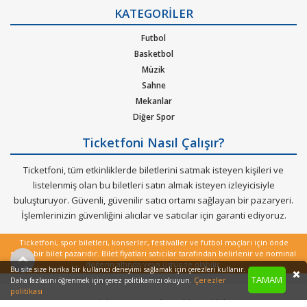
Gizlilik Politikası
KATEGORİLER
Kurumsal Ağırlama
Nasıl Çalışır
Futbol
Bilet Tipi ve Teslimat
Basketbol
Üyelik Doğrulama
Müzik
Sık Sorulan Sorular
Sahne
Mekanlar
Diğer Spor
Ticketfoni Nasıl Çalışır?
Ticketfoni, tüm etkinliklerde biletlerini satmak isteyen kişileri ve
listelenmiş olan bu biletleri satın almak isteyen izleyicisiyle
buluşturuyor. Güvenli, güvenilir satıcı ortamı sağlayan bir pazaryeri.
İşlemlerinizin güvenliğini alıcılar ve satıcılar için garanti ediyoruz.
Ticketfoni, spor biletleri, konserler, festivaller ve futbol maçları için önde
gelen bir bilet pazarıdır. Bilet fiyatları satıcılar tarafından belirlenir ve nominal
değerin altında veya üstünde olabilir.
Bu site size harika bir kullanıcı deneyimi sağlamak için çerezleri kullanır.
TAMAM
Çerezler
Daha fazlasını öğrenmek için çerez politikamızı okuyun.
politikası
Copyright © 2022 - Tüm Hakları Saklıdır