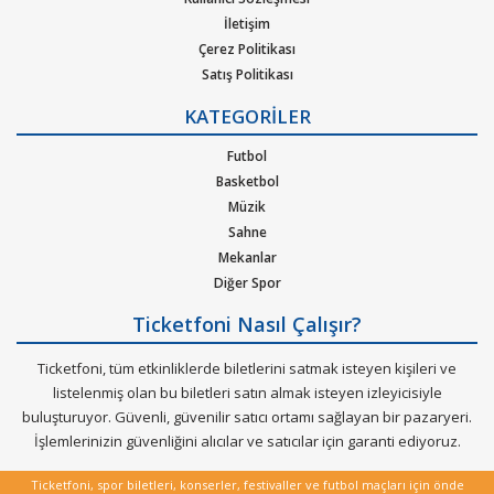
İletişim
Çerez Politikası
Satış Politikası
Gizlilik Politikası
KATEGORİLER
Kurumsal Ağırlama
Nasıl Çalışır
Futbol
Bilet Tipi ve Teslimat
Basketbol
Üyelik Doğrulama
Müzik
Sık Sorulan Sorular
Sahne
Mekanlar
Diğer Spor
Ticketfoni Nasıl Çalışır?
Ticketfoni, tüm etkinliklerde biletlerini satmak isteyen kişileri ve
listelenmiş olan bu biletleri satın almak isteyen izleyicisiyle
buluşturuyor. Güvenli, güvenilir satıcı ortamı sağlayan bir pazaryeri.
İşlemlerinizin güvenliğini alıcılar ve satıcılar için garanti ediyoruz.
Ticketfoni, spor biletleri, konserler, festivaller ve futbol maçları için önde