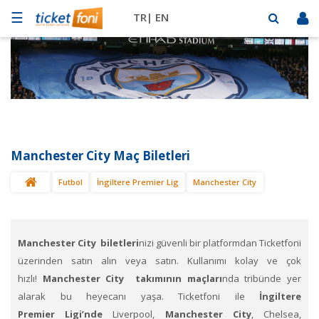
☰
TR|
EN
Futbol
Basketbol
Müzik
Sahne
Manchester City Maç Biletleri
Mekanlar
Futbol
İngiltere Premier Lig
Manchester City
Diğer
Spor
BİLET
SAT
Manchester City
biletleri
nizi güvenli bir platformdan Ticketfoni
üzerinden satın alın veya satın. Kullanımı kolay ve çok
hızlı!
Manchester City
takımının maçları
nda tribünde yer
alarak bu heyecanı yaşa. Ticketfoni ile
İngiltere
Premier
Ligi’nde
Liverpool,
Manchester City
, Chelsea,