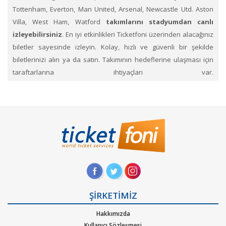
Tottenham, Everton, Man United, Arsenal, Newcastle Utd. Aston
Villa, West Ham, Watford
takımlarını stadyumdan canlı
izleyebilirsiniz
. En iyi etkinlikleri Ticketfoni üzerinden alacağınız
biletler sayesinde izleyin. Kolay, hızlı ve güvenli bir şekilde
biletlerinizi alın ya da satın. Takımının hedeflerine ulaşması için
taraftarlarına ihtiyaçları var.
Etihad
Stadyumu’nda Manchester City
takımını izleme
fırsatı
nı kaçırmayın!
Premier Lig
biletleri Ticketfoni’de
mevcut
. Biletlerinize alıcı bulmak için listeleyebileceğiniz
İngiltere
Premier
Ligi’nde bilet sat bölümünü
de
kullanabilirsiniz.
1.
Ticketfoni’ye üye olunuz. Bilet seçiminizi yapınız. (Katılmak
istediğiniz etkinlik ya da etkinliklere ait siteye optimize edilmiş
oturma planları ve kategori sayesinde bilet seçiminizi yapınız.)
ŞİRKETİMİZ
2.
Size sunulan güvenli ödeme adımına geçiniz. Artık biletiniz
Hakkımızda
hazır.
Kullanıcı Sözleşmesi