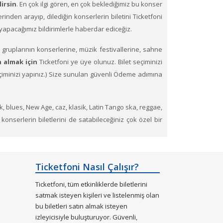
lirsin
. En çok ilgi gören, en çok beklediğimiz bu konser
üzerinden arayıp, dilediğin konserlerin biletini Ticketfoni
e yapacağımız bildirimlerle haberdar ediceğiz.
gruplarının konserlerine, müzik festivallerine, sahne
n almak için
Ticketfoni ye üye olunuz. Bilet seçiminizi
 seçiminizi yapınız.) Size sunulan güvenli Ödeme adımına
ck, blues, New Age, caz, klasik, Latin Tango ska, reggae,
 konserlerin biletlerini de satabileceğiniz çok özel bir
esinden tükenen etkinliklerin biletlerini Ticketfoni
Ticketfoni Nasıl Çalışır?
Ticketfoni, tüm etkinliklerde biletlerini
satmak isteyen kişileri ve listelenmiş olan
bu biletleri satın almak isteyen
izleyicisiyle buluşturuyor. Güvenli,