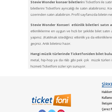
Stevie Wonder konser biletleri
ni Ticketfoni ile sat
biletlerini Ticketfoni ayrıcalığı ile satın alabilirsiniz.
üzerinden satın alabilirsin. Profil sayfanızda biletin 
Stevie Wonder Konseri etkinlik biletleri satın a
etkinliklerine en uygun ve hızlı bir şekilde bilet satın a
yapınız. (Katılmak istediğiniz etkinlik ya da etkinlikl
geçiniz. Artık biletiniz hazır.
Hangi müzik türlerinde Ticketfoniden bilet bulu
metal, hip-hop ya da r&b gibi pek çok müzik türleri içi
hizmeti Ticketfoni sizler için sunuyor.
Dünya çapında en çok dinlenen, dünyada en çok konse
güvencesiyle satın alabilirisiniz.
ŞİRK
Hakkım
Kullanı
İletişi
Çerez P