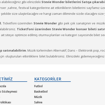
ın alabileceğiniz gibi elinizdeki
Stevie Wonder biletlerini Satışa çıkarabi
 Konser ,sahne, festival kategorilerine ait etkinliklerin biletlerini sayfamız 
ne şekilde size ulaştırılacağını ve hangi zaman diliminde sizde olacağını siz
l.
Ticketfoni üzerinden
Stevie Wonder
gibi pek çok sanatçının ve müzik 
labilirsiniz.
Ticketfoni üzerinden Stevie Wonder konser bileti satı
ere ait siteye optimize edilmiş oturma planları ve kategori sayesinde bilet
p satınalabilirim
. Müzik türlerinden Alternatif, Dans – Elektronik pop, ro
n oluşturulan etkinliklere bilet bulabilirsiniz. Elinizdeki gidemeyeceğiniz
r veren sanatçıların soluksuz konser turneleriyle biletleri günler önc
ETİMİZ
KATEGORİLER
ızda
Futbol
cı Sözleşmesi
Basketbol
m
Müzik
olitikası
Sahne