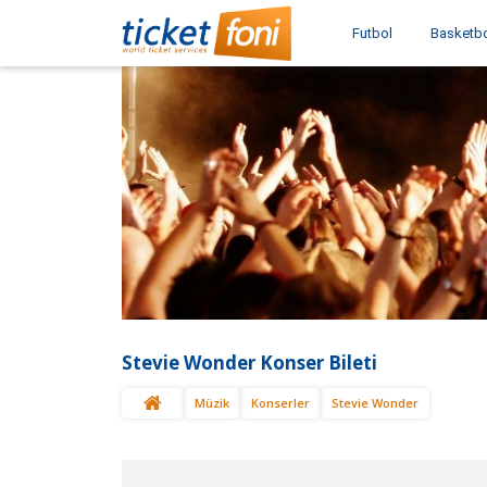
Futbol
Basketb
Stevie Wonder Konser Bileti
Müzik
Konserler
Stevie Wonder