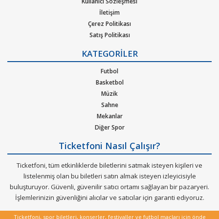
Kullanıcı Sözleşmesi
İletişim
Çerez Politikası
Satış Politikası
Gizlilik Politikası
KATEGORİLER
Kurumsal Ağırlama
Nasıl Çalışır
Futbol
Bilet Tipi ve Teslimat
Basketbol
Üyelik Doğrulama
Müzik
Sık Sorulan Sorular
Sahne
Mekanlar
Diğer Spor
Ticketfoni Nasıl Çalışır?
Ticketfoni, tüm etkinliklerde biletlerini satmak isteyen kişileri ve
listelenmiş olan bu biletleri satın almak isteyen izleyicisiyle
buluşturuyor. Güvenli, güvenilir satıcı ortamı sağlayan bir pazaryeri.
İşlemlerinizin güvenliğini alıcılar ve satıcılar için garanti ediyoruz.
Ticketfoni, spor biletleri, konserler, festivaller ve futbol maçları için önde