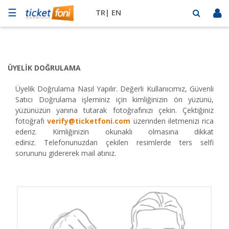
☰
TR|
EN
Futbol
Basketbol
ÜYELIK DOĞRULAMA
Müzik
Üyelik Doğrulama Nasıl Yapılır. Değerli Kullanıcımız, Güvenli
Sahne
Satıcı Doğrulama işleminiz için kimliğinizin ön yüzünü,
yüzünüzün yanına tutarak fotoğrafınızı çekin. Çektiğiniz
Mekanlar
fotoğrafı
verify@ticketfoni.com
üzerinden iletmenizi rica
ederiz. Kimliğinizin okunaklı olmasına dikkat
Diğer
Spor
ediniz. Telefonunuzdan çekilen resimlerde ters selfi
sorununu gidererek mail atınız.
BİLET
SAT