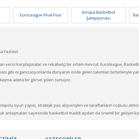
Avrupa Basketbol
EuroLeague Final Four
Ba
Şampiyonası
a Fazlası!
can verici karşılaşmalar ve rekabetçi bir ortam mevcut. Euroleague, Basket
 gibi organizasyonlarda dünyanın önde gelen takımları birbirleriyle yarış
şılaşma adeta bir görsel şölen sunuyor.
polu oyun yapısı, stratejik pas alışverişleri ve taraftarların coşkulu atmos
k anlaşmaları sayesinde basketbol maddi açıdan da önemli bir gelişim kayd