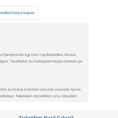
sketbol Dünya Kupası
bol Şampiyonlar Ligi, Euro Cup Basketbol, Avrupa
ıyor. Taraftarlar, bu muhteşem maçları izlemek için
feri, bu branşı özel kılan unsurlar arasında. Ayrıca,
ediyor. Takımların mücadeleci ruhu, izleyicileri
Ticketfoni Nasıl Çalışır?