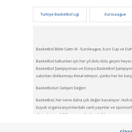
Türkiye Basketbol Ligi
EuroLeague
Basketbol Bileti Satın Al - Euroleague, Euro Cup ve Dah
Basketbol tutkunları için her yıl dolu dolu geçen heye
Basketbol Şampiyonası ve Dünya Basketbol Şampiyonası
salonları doldurmayı ihmal etmiyor, çünkü her bir kar
Basketbolun Gelişen Değeri
Basketbol, her sene daha çok değer kazanıyor. Hızlı tem
büyük organizasyonlardaki canlı yayınlar ve sponsorlu
ekran başına kilitliyor ve salonları dolduruyor.
Euroleague Takımları İçin Basketbol Bileti Satın Al