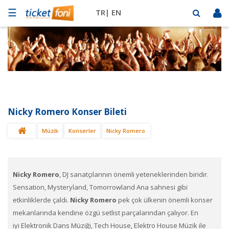
☰
TR|
EN
Futbol
Basketbol
Müzik
Sahne
Nicky Romero Konser Bileti
Mekanlar
Müzik
Konserler
Nicky Romero
Diğer
Spor
BİLET
SAT
Nicky Romero
, DJ sanatçılarının önemli yeteneklerinden biridir.
Sensation, Mysteryland, Tomorrowland Ana sahnesi gibi
etkinliklerde çaldı.
Nicky Romero​​
pek çok ülkenin önemli konser
mekanlarında kendine özgü setlist parçalarından çalıyor. En
iyi Elektronik Dans Müziği, Tech House, Elektro House Müzik ile