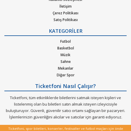
yapacağımız bildirimlerle haberdar edeceğiz.
İletişim
Çerez Politikası
Nicky Romero Konseri etkinlik biletleri satın al.
Satış Politikası
Gizlilik Politikası
Ticketfoni üzerinden
Nicky Romero​
gibi pek çok sanatçının ve
KATEGORİLER
Kurumsal Ağırlama
müzik gruplarının konserlerine, müzik festivallerine, sahne
Nasıl Çalışır
Futbol
etkinliklerine en uygun ve hızlı bir şekilde bilet satın alabilirsiniz .
Bilet Tipi ve Teslimat
Basketbol
Üyelik Doğrulama
Ticketfoni üzerinden Nicky Romero
konser bileti satın
Müzik
Sık Sorulan Sorular
almak için
Sahne
Mekanlar
Ticketfoniye üye olunuz.
Diğer Spor
Bilet seçiminizi yapınız. (Katılmak istediğiniz etkinlik ya da
Ticketfoni Nasıl Çalışır?
etkinliklere ait siteye optimize edilmiş oturma planları ve kategori
Ticketfoni, tüm etkinliklerde biletlerini satmak isteyen kişileri ve
sayesinde bilet seçiminizi yapınız.)
listelenmiş olan bu biletleri satın almak isteyen izleyicisiyle
buluşturuyor. Güvenli, güvenilir satıcı ortamı sağlayan bir pazaryeri.
Size sunulan güvenli Ödeme adımına geçiniz.
İşlemlerinizin güvenliğini alıcılar ve satıcılar için garanti ediyoruz.
Artık biletiniz hazır.
Ticketfoni, spor biletleri, konserler, festivaller ve futbol maçları için önde