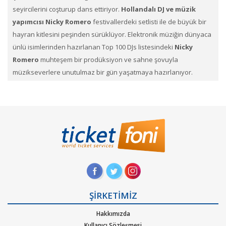
seyircilerini coşturup dans ettiriyor.
Hollandalı DJ ve müzik
yapımcısı Nicky Romero
festivallerdeki setlisti ile de büyük bir
hayran kitlesini peşinden sürüklüyor. Elektronik müziğin dünyaca
ünlü isimlerinden hazırlanan Top 100 DJs listesindeki
Nicky
Romero​
muhteşem bir prodüksiyon ve sahne şovuyla
müzikseverlere unutulmaz bir gün yaşatmaya hazırlanıyor.
Performanslarıyla geceye ayrı bir damga vuracak. Dünyanın en
iyi festivallerinde bulunan
Nicky Romero
Konserini
Kaçırmayın.
Nicky Romero
konser biletleri
ni TicketFoni ile satın
alabileceğiniz gibi elinizdeki
Nicky Romero biletlerini
Satışa
çıkarabilirsin. En çok ilgi gören, en çok beklediğimiz bu konser
biletlerini Ticketfoni ayrıcalığı ile satın alabilirsiniz.Konser, sahne,
festival kategorilerine ait etkinliklerin biletlerini sayfamız
üzerinden arayıp dilediğin konserlerin biletini Ticketfoni
ŞİRKETİMİZ
üzerinden satın alabilirsin. Profil sayfanızda biletin ne şekilde
Hakkımızda
size ulaştırılacağını ve hangi zaman diliminde sizde olacağını size
Kullanıcı Sözleşmesi