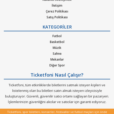
üzerinden Danimarka EURO 2024 Maç Bileti satın almak için
,
İletişim
1. Ticketfoni’ye üye olunuz. Bilet seçiminizi yapınız. (Katılmak
Çerez Politikası
istediğiniz etkinlik ya da etkinliklere ait siteye optimize edilmiş
Satış Politikası
Gizlilik Politikası
oturma planları ve kategori sayesinde bilet seçiminizi yapınız.)
KATEGORİLER
Kurumsal Ağırlama
2. Size sunulan güvenli ödeme adımına geçiniz. Artık biletiniz
Nasıl Çalışır
Futbol
hazır.
Bilet Tipi ve Teslimat
Basketbol
Üyelik Doğrulama
Müzik
Sık Sorulan Sorular
Sahne
Mekanlar
Diğer Spor
Ticketfoni Nasıl Çalışır?
Ticketfoni, tüm etkinliklerde biletlerini satmak isteyen kişileri ve
listelenmiş olan bu biletleri satın almak isteyen izleyicisiyle
buluşturuyor. Güvenli, güvenilir satıcı ortamı sağlayan bir pazaryeri.
İşlemlerinizin güvenliğini alıcılar ve satıcılar için garanti ediyoruz.
Ticketfoni, spor biletleri, konserler, festivaller ve futbol maçları için önde