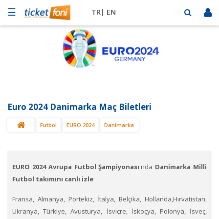
☰
TR|
EN
Futbol
Basketbol
Müzik
Sahne
Euro 2024 Danimarka Maç Biletleri
Mekanlar
Futbol
EURO 2024
Danimarka
Diğer
Spor
BİLET
SAT
EURO 2024 Avrupa Futbol Şampiyonası
'nda
Danimarka Milli
Futbol takımını canlı izle
Fransa, Almanya, Portekiz, İtalya, Belçika, Hollanda,Hırvatistan,
Ukranya, Türkiye, Avusturya, İsviçre, İskoçya, Polonya, İsveç,