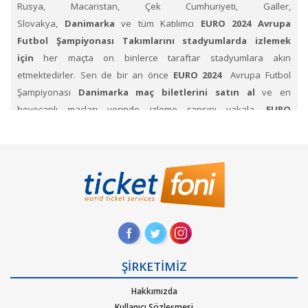
Rusya, Macaristan, Çek Cumhuriyeti, Galler,
Slovakya,
Danimarka
ve tüm Katılımcı
EURO 2024 Avrupa
Futbol Şampiyonası Takımlarını stadyumlarda izlemek
için
her maçta on binlerce taraftar stadyumlara akın
etmektedirler. Sen de bir an önce
EURO 2024
Avrupa Futbol
Şampiyonası
Danimarka maç biletlerini satın al
ve en
heyecanlı maçları yerinde izleme şansını yakala.
EURO
2024
Danimarka Milli Futbol takım biletleri
ni Ticketfoni
üzerinden satın al.
Avrupa Futbol Şampiyonası
Maçlarında takımları
nın birbiri karşısında mücadelesinde
yetenekli, hızlı, pahalı değerli oyuncuların Showlarını izlemek
için
EURO 2024 Maç biletini al.
EURO 2024 Danimarka Maç biletleri i
çin Ticketfoni'yi inceleyin.
Hep destek tam destekle tribündeki yerlerini alan taraftarlar,
renklerini taşıyıp formalarının hakkını vermeye çalışan
ŞİRKETİMİZ
futbolculara sahip çıkıyorlar.
Danimarka
Takımını desteklemek
Hakkımızda
için stadyumdaki yerlerini dolduruyor.
Ticketfoni
Kullanıcı Sözleşmesi