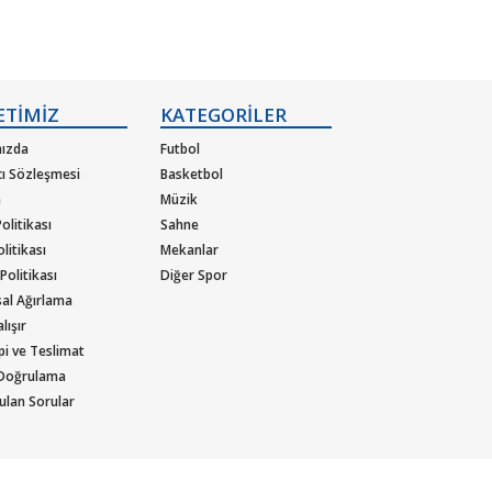
ETİMİZ
KATEGORİLER
ızda
Futbol
cı Sözleşmesi
Basketbol
m
Müzik
olitikası
Sahne
olitikası
Mekanlar
 Politikası
Diğer Spor
al Ağırlama
lışır
ipi ve Teslimat
 Doğrulama
ulan Sorular