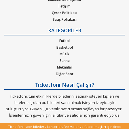
satın alınır?
İletişim
1. Ticketfoni'ye üye olunuz. Bilet seçiminizi yapınız. (Katılmak
Çerez Politikası
istediğiniz etkinlik ya da etkinliklere ait siteye optimize edilmiş
Satış Politikası
Gizlilik Politikası
oturma planları ve kategori sayesinde bilet seçiminizi yapınız.)
KATEGORİLER
Kurumsal Ağırlama
2. Size sunulan güvenli Ödeme adımına geçiniz. Artık biletiniz
Nasıl Çalışır
Futbol
hazır.
Bilet Tipi ve Teslimat
Basketbol
Üyelik Doğrulama
Müzik
Sık Sorulan Sorular
Sahne
Mekanlar
Diğer Spor
Ticketfoni Nasıl Çalışır?
Ticketfoni, tüm etkinliklerde biletlerini satmak isteyen kişileri ve
listelenmiş olan bu biletleri satın almak isteyen izleyicisiyle
buluşturuyor. Güvenli, güvenilir satıcı ortamı sağlayan bir pazaryeri.
İşlemlerinizin güvenliğini alıcılar ve satıcılar için garanti ediyoruz.
Ticketfoni, spor biletleri, konserler, festivaller ve futbol maçları için önde