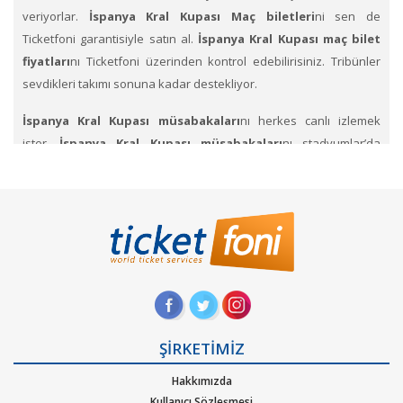
veriyorlar.
İspanya Kral Kupası Maç biletleri
ni sen de
Ticketfoni garantisiyle satın al.
İspanya Kral Kupası maç bilet
fiyatları
nı Ticketfoni üzerinden kontrol edebilirisiniz. Tribünler
sevdikleri takımı sonuna kadar destekliyor.
İspanya Kral Kupası müsabakaları
nı herkes canlı izlemek
ister.
İspanya Kral Kupası müsabakaları
nı stadyumlar’da
izlemek için her maçta on binlerce taraftar stadyumlara akın
etmektedirler. Sen de bir an önce maç biletlerini satın al ve en
heyecanlı maçları yerinde izleme şansını yakala.
İspanya La
Liga
ve İspanya Kral Kupası Maçları
na
futbol takımının
biletleri
ni Ticketfoni üzerinden satın al. Takımların birbiri
karşısında mücadelesinde yetenekli, hızlı, pahalı değerli
oyuncuların Showlarını izlemek için bileti al. Maçına gitmek
istediğin Futbol Takımına ait bilet fiyatlarını incelemek için etkinlik
sayfasına bakınız.
ŞİRKETİMİZ
Hakkımızda
Ticketfoni üzerinden İspanya Kral Kupası maç bileti nasıl
Kullanıcı Sözleşmesi