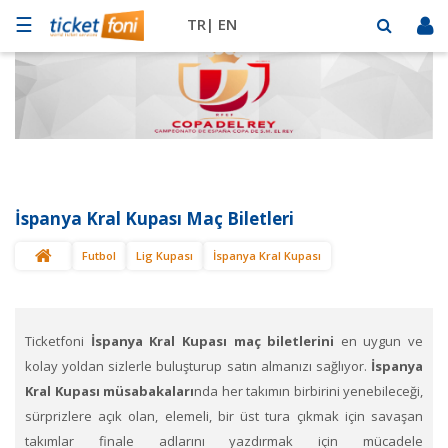
☰
TR|
EN
Futbol
Basketbol
Müzik
Sahne
İspanya Kral Kupası Maç Biletleri
Mekanlar
Futbol
Lig Kupası
İspanya Kral Kupası
Diğer
Spor
BİLET
SAT
Ticketfoni
İspanya Kral Kupası maç biletlerini
en uygun ve
kolay yoldan sizlerle buluşturup satın almanızı sağlıyor.
İspanya
Kral Kupası
müsabakaları
nda her takımın birbirini yenebileceği,
sürprizlere açık olan, elemeli, bir üst tura çıkmak için savaşan
takımlar finale adlarını yazdırmak için mücadele