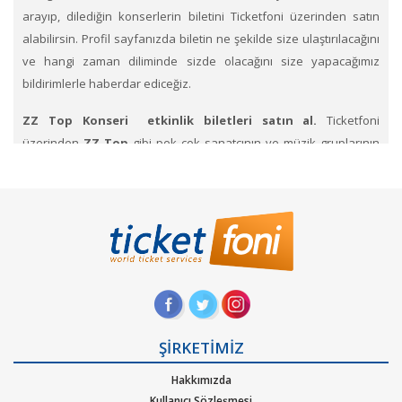
arayıp, dilediğin konserlerin biletini Ticketfoni üzerinden satın
alabilirsin. Profil sayfanızda biletin ne şekilde size ulaştırılacağını
ve hangi zaman diliminde sizde olacağını size yapacağımız
bildirimlerle haberdar ediceğiz.
ZZ Top Konseri etkinlik biletleri satın al.
Ticketfoni
üzerinden
ZZ Top
gibi pek çok sanatçının ve müzik gruplarının
konserlerine, müzik festivallerine, sahne etkinliklerine en uygun
ve hızlı bir şekilde bilet satın alabilirsiniz.
Ticketfoni üzerinden
ZZ Top konser bileti satın almak için
Ticketfoni ye üye
olunuz. Bilet seçiminizi yapınız. (Katılmak istediğiniz etkinlik ya da
etkinliklere ait siteye optimize edilmiş oturma planları ve kategori
sayesinde bilet seçiminizi yapınız.) Size sunulan güvenli Ödeme
adımına geçiniz. Artık biletiniz hazır.
Hangi müzik türlerinde Ticketfoniden bilet bulup
ŞİRKETİMİZ
satınalabilirim
. Müzik türlerinden Alternatif, Dans – Elektronik
Hakkımızda
pop, rock, blues, New Age, caz, klasik, Latin Tango ska, reggae,
Kullanıcı Sözleşmesi