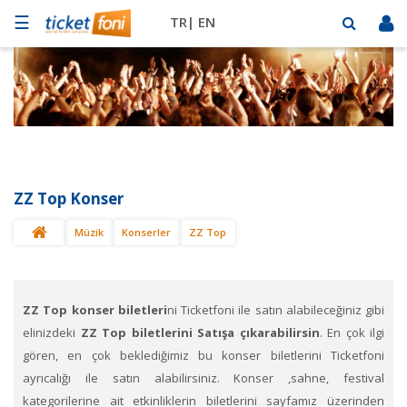
☰
TR|
EN
Futbol
Basketbol
Müzik
Sahne
ZZ Top Konser
Mekanlar
Müzik
Konserler
ZZ Top
Diğer
Spor
BİLET
SAT
ZZ Top konser biletleri
ni Ticketfoni ile satın alabileceğiniz gibi
elinizdeki
ZZ Top biletlerini Satışa çıkarabilirsin
. En çok ilgi
gören, en çok beklediğimiz bu konser biletlerini Ticketfoni
ayrıcalığı ile satın alabilirsiniz. Konser ,sahne, festival
kategorilerine ait etkinliklerin biletlerini sayfamız üzerinden