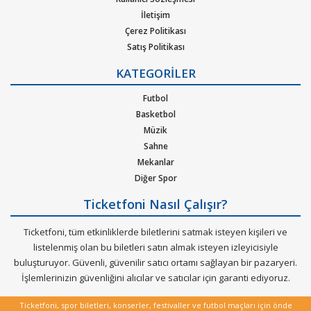
metal, hip-hop ya da r&b gibi pek çok müzik türleri için
İletişim
oluşturulan etkinliklere bilet bulabilirsiniz. Elinizdeki
Çerez Politikası
gidemeyeceğiniz konserlerin biletlerini de satabileceğiniz çok
Satış Politikası
özel bir hizmeti Ticketfoni sizler için sunuyor.
Gizlilik Politikası
KATEGORİLER
Kurumsal Ağırlama
Dünya çapında en çok dinlenen, dünyada en çok konser veren
Nasıl Çalışır
Futbol
sanatçıların soluksuz konser turneleriyle biletleri günler
Bilet Tipi ve Teslimat
Basketbol
öncesinden tükenen etkinliklerin biletlerini Ticketfoni
Üyelik Doğrulama
Müzik
güvencesiyle satın alabilirisiniz.
Sık Sorulan Sorular
Sahne
Mekanlar
Diğer Spor
Ticketfoni Nasıl Çalışır?
Ticketfoni, tüm etkinliklerde biletlerini satmak isteyen kişileri ve
listelenmiş olan bu biletleri satın almak isteyen izleyicisiyle
buluşturuyor. Güvenli, güvenilir satıcı ortamı sağlayan bir pazaryeri.
İşlemlerinizin güvenliğini alıcılar ve satıcılar için garanti ediyoruz.
Ticketfoni, spor biletleri, konserler, festivaller ve futbol maçları için önde