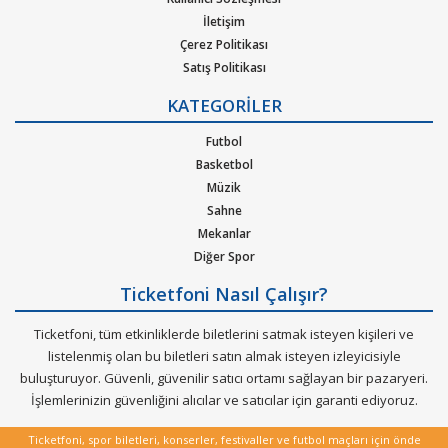
İletişim
Çerez Politikası
Satış Politikası
Gizlilik Politikası
KATEGORİLER
Kurumsal Ağırlama
Nasıl Çalışır
Futbol
Bilet Tipi ve Teslimat
Basketbol
Üyelik Doğrulama
Müzik
Sık Sorulan Sorular
Sahne
Mekanlar
Diğer Spor
Ticketfoni Nasıl Çalışır?
Ticketfoni, tüm etkinliklerde biletlerini satmak isteyen kişileri ve
listelenmiş olan bu biletleri satın almak isteyen izleyicisiyle
buluşturuyor. Güvenli, güvenilir satıcı ortamı sağlayan bir pazaryeri.
İşlemlerinizin güvenliğini alıcılar ve satıcılar için garanti ediyoruz.
Ticketfoni, spor biletleri, konserler, festivaller ve futbol maçları için önde