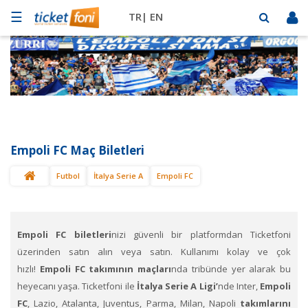
☰
TR|
EN
Futbol
Basketbol
Müzik
Sahne
Empoli FC Maç Biletleri
Mekanlar
Futbol
İtalya Serie A
Empoli FC
Diğer
Spor
BİLET
SAT
Empoli FC biletleri
nizi güvenli bir platformdan Ticketfoni
üzerinden satın alın veya satın. Kullanımı kolay ve çok
hızlı!
Empoli FC takımının maçları
nda tribünde yer alarak bu
heyecanı yaşa. Ticketfoni ile
İtalya Serie A Ligi’
nde Inter,
Empoli
FC
, Lazio, Atalanta, Juventus, Parma, Milan, Napoli
takımlarını