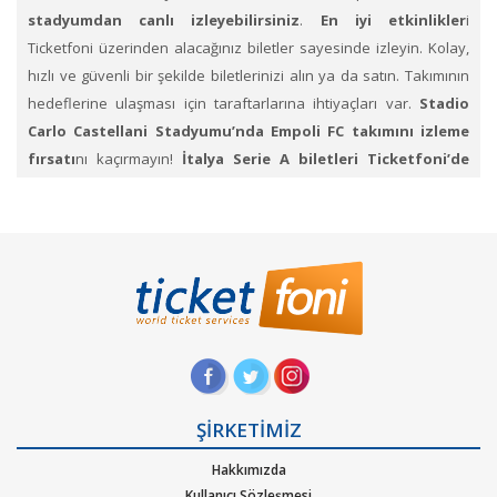
stadyumdan canlı izleyebilirsiniz
.
En iyi etkinlikler
i
Ticketfoni üzerinden alacağınız biletler sayesinde izleyin. Kolay,
hızlı ve güvenli bir şekilde biletlerinizi alın ya da satın. Takımının
hedeflerine ulaşması için taraftarlarına ihtiyaçları var.
Stadio
Carlo Castellani
Stadyumu’nda
Empoli FC takımını izleme
fırsatı
nı kaçırmayın!
İtalya Serie A
biletleri Ticketfoni’de
mevcut
. Biletlerinize alıcı bulmak için listeleyebileceğiniz.
İtalya
Serie A Ligi’nde bilet sat bölümünü
de kullanabilirsiniz.
1.
Ticketfoni’ye üye olunuz. Bilet seçiminizi yapınız. (Katılmak
istediğiniz etkinlik ya da etkinliklere ait siteye optimize edilmiş
oturma planları ve kategori sayesinde bilet seçiminizi yapınız.)
2.
Size sunulan güvenli ödeme adımına geçiniz. Artık biletiniz
hazır.
ŞİRKETİMİZ
Hakkımızda
Kullanıcı Sözleşmesi