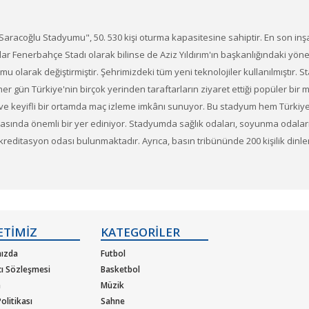
acoğlu Stadyumu", 50. 530 kişi oturma kapasitesine sahiptir. En son inşa 
ıllar Fenerbahçe Stadı olarak bilinse de Aziz Yıldırım'ın başkanlığındaki y
olarak değiştirmiştir. Şehrimizdeki tüm yeni teknolojiler kullanılmıştır.
 her gün Türkiye'nin birçok yerinden taraftarların ziyaret ettiği popüler 
ahat ve keyifli bir ortamda maç izleme imkânı sunuyor. Bu stadyum hem Tür
asında önemli bir yer ediniyor. Stadyumda sağlık odaları, soyunma odala
kreditasyon odası bulunmaktadır. Ayrıca, basın tribününde 200 kişilik dinl
. Fenerbahçe'nin sahip olduğu Şükrü Saracoğlu Stadyumu'nu ziyaret etme
mun çeşitli alanlarını görmek (oyuncu tüneli, soyunma odaları, basın odası 
ETİMİZ
KATEGORİLER
ızda
Futbol
cı Sözleşmesi
Basketbol
m
Müzik
olitikası
Sahne