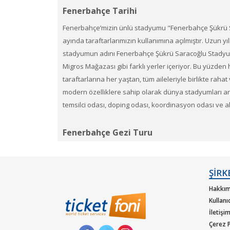
Fenerbahçe Tarihi
Fenerbahçe’mizin ünlü stadyumu "Fenerbahçe Şükrü Sar
ayında taraftarlarımızın kullanımına açılmıştır. Uzun y
stadyumun adını Fenerbahçe Şükrü Saracoğlu Stadyumu 
Migros Mağazası gibi farklı yerler içeriyor. Bu yüzden
taraftarlarına her yaştan, tüm aileleriyle birlikte r
modern özelliklere sahip olarak dünya stadyumları ar
temsilci odası, doping odası, koordinasyon odası ve a
Fenerbahçe Gezi Turu
Fenerbahçe Stadyumu için gezi düzenlemek mümkündür
geziler, genellikle kulübün geçmişini öğrenmek, stadyu
ŞİRK
bilgi almak açısından mükemmel bir fırsattır.
Hakkım
Kullanı
İletişi
Futbol Seremoni Maç Paketleri
Çerez P