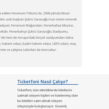
edilen Fenerium Tribünü ile, 2006 yılında Nisan
önetim, eski başkan Şükrü Saracoğlu'nun ismini vererek
 Stadyum, Fenerium Mağazaları, Fenerbahçe Müzesi,
bir mekân. Fenerbahçe Şükrü Saracoğlu Stadyumu,
kiye'de hem de Avrupa'daki birçok stadyumdan daha
rı, hakem odası, kadın hakem odası, UEFA odası, maç
enme ve çalışma salonları da mevcuttur.
k isteyenler için turlar düzenlenmektedir. Bu
gibi) ve Fenerbahçe'nin elde ettiği başarılar hakkında
Ticketfoni Nasıl Çalışır?
Ticketfoni, tüm etkinliklerde biletlerini
satmak isteyen kişileri ve listelenmiş olan
bu biletleri satın almak isteyen
izleyicisiyle buluşturuyor. Güvenli,