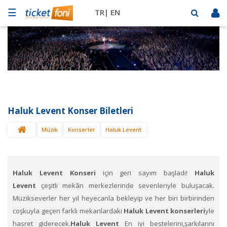
☰
TR|
EN
Futbol
Basketbol
Müzik
Sahne
Haluk Levent Konser Biletleri
Mekanlar
Müzik
Konserler
Haluk Levent
Diğer
Spor
BİLET
SAT
Haluk Levent Konser​i
için geri sayım başladı!
Haluk
Levent
çeşitli mekân merkezlerinde sevenleriyle buluşacak.
Müzikseverler her yıl heyecanla bekleyip ve her biri birbirinden
coşkuyla geçen farklı mekanlardaki
Haluk Levent konserleri
yle
hasret giderecek.
Haluk Levent
En iyi bestelerini,şarkılarını