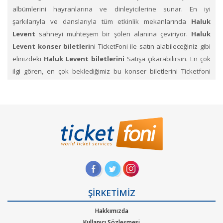
albümlerini hayranlarına ve dinleyicilerine sunar. En iyi
şarkılarıyla ve danslarıyla tüm etkinlik mekanlarında
Haluk
Levent
sahneyi muhteşem bir şölen alanına çeviriyor.
Haluk
Levent konser biletleri
ni TicketFoni ile satın alabileceğiniz gibi
elinizdeki
Haluk Levent biletlerini
Satışa çıkarabilirsin. En çok
ilgi gören, en çok beklediğimiz bu konser biletlerini Ticketfoni
ayrıcalığı ile satın aQlabilirsiniz.Konser, sahne, festival
kategorilerine ait etkinliklerin biletlerini sayfamız üzerinden
arayıp, dilediğin konserlerin biletini Ticketfoni üzerinden satın
alabilirsin. Profil sayfanızda biletin ne şekilde size ulaştırılacağını
ve hangi zaman diliminde sizde olacağını size yapacağımız
bildirimlerle haberdar edeceğiz.
Haluk Levent
Konseri etkinlik biletleri satın al.
Ticketfoni
üzerinden
Haluk Levent
gibi pek çok sanatçının ve müzik
gruplarının konserlerine, müzik festivallerine, sahne etkinliklerine
ŞİRKETİMİZ
en uygun ve hızlı bir şekilde bilet satın alabilirsiniz.
Ticketfoni
Hakkımızda
üzerinden Haluk Levent konser bileti satın almak
Kullanıcı Sözleşmesi