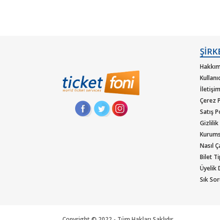
ŞİRK
Hakkım
Kullanı
İletişi
Çerez P
Satış P
Gizlilik
Kurums
Nasıl Ça
Bilet T
Üyelik
Sık Sor
Copyright © 2022 - Tüm Hakları Saklıdır