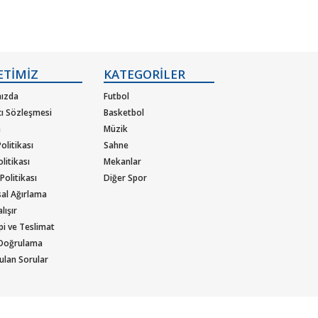
ETİMİZ
KATEGORİLER
ızda
Futbol
cı Sözleşmesi
Basketbol
m
Müzik
olitikası
Sahne
olitikası
Mekanlar
 Politikası
Diğer Spor
al Ağırlama
lışır
ipi ve Teslimat
 Doğrulama
ulan Sorular