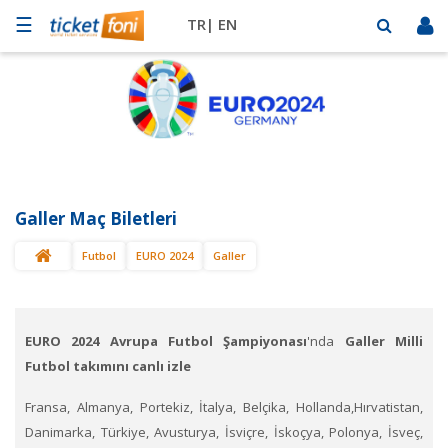
☰
TR|
EN
Futbol
Basketbol
Müzik
Sahne
Galler Maç Biletleri
Mekanlar
Futbol
EURO 2024
Galler
Diğer
Spor
BİLET
SAT
EURO 2024 Avrupa Futbol Şampiyonası
'nda
Galler Milli
Futbol takımını canlı izle
Fransa, Almanya, Portekiz, İtalya, Belçika, Hollanda,Hırvatistan,
Danimarka, Türkiye, Avusturya, İsviçre, İskoçya, Polonya, İsveç,