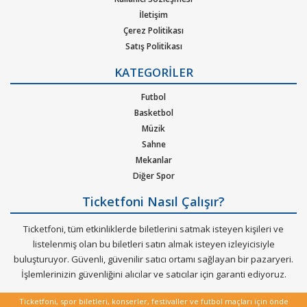
istediğiniz etkinlik ya da etkinliklere ait siteye optimize edilmiş
İletişim
oturma planları ve kategori sayesinde bilet seçiminizi yapınız.)
Çerez Politikası
Satış Politikası
2. Size sunulan güvenli ödeme adımına geçiniz. Artık biletiniz
Gizlilik Politikası
KATEGORİLER
hazır.
Kurumsal Ağırlama
Nasıl Çalışır
Futbol
Bilet Tipi ve Teslimat
Basketbol
Üyelik Doğrulama
Müzik
Sık Sorulan Sorular
Sahne
Mekanlar
Diğer Spor
Ticketfoni Nasıl Çalışır?
Ticketfoni, tüm etkinliklerde biletlerini satmak isteyen kişileri ve
listelenmiş olan bu biletleri satın almak isteyen izleyicisiyle
buluşturuyor. Güvenli, güvenilir satıcı ortamı sağlayan bir pazaryeri.
İşlemlerinizin güvenliğini alıcılar ve satıcılar için garanti ediyoruz.
Ticketfoni, spor biletleri, konserler, festivaller ve futbol maçları için önde