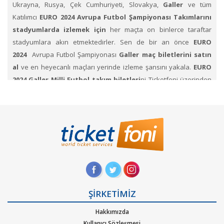
Ukrayna, Rusya, Çek Cumhuriyeti, Slovakya,
Galler
ve tüm
Katılımcı
EURO 2024 Avrupa Futbol Şampiyonası Takımlarını
stadyumlarda izlemek için
her maçta on binlerce taraftar
stadyumlara akın etmektedirler. Sen de bir an önce
EURO
2024
Avrupa Futbol Şampiyonası
Galler maç biletlerini satın
al
ve en heyecanlı maçları yerinde izleme şansını yakala.
EURO
2024
Galler Milli Futbol takım biletleri
ni Ticketfoni üzerinden
satın al.
Avrupa Futbol Şampiyonası Maçlarında takımları
nın
birbiri karşısında mücadelesinde yetenekli, hızlı, pahalı değerli
oyuncuların Showlarını izlemek için
EURO 2024 Maç biletini al.
EURO 2024 Galler Maç biletleri i
çin Ticketfoni'yi inceleyin. Hep
destek tam destekle tribündeki yerlerini alan taraftarlar,
renklerini taşıyıp formalarının hakkını vermeye çalışan
futbolculara sahip çıkıyorlar.
Galler
Takımını desteklemek için
stadyumdaki yerlerini dolduruyor.
Ticketfoni üzerinden
ŞİRKETİMİZ
Galler
EURO 2024 Maç Bileti satın almak için
,
Hakkımızda
1. Ticketfoni’ye üye olunuz. Bilet seçiminizi yapınız. (Katılmak
Kullanıcı Sözleşmesi