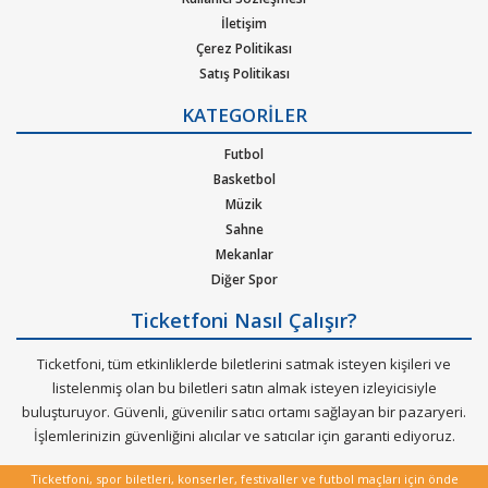
İletişim
Carl Cox Konseri etkinlik biletleri satın al.
Çerez Politikası
Ticketfoni üzerinden
Carl Cox
Satış Politikası
gibi pek çok sanatçının ve müzik
Gizlilik Politikası
gruplarının konserlerine, müzik festivallerine, sahne etkinliklerine
KATEGORİLER
Kurumsal Ağırlama
en uygun ve hızlı bir şekilde bilet satın alabilirsiniz .
Nasıl Çalışır
Futbol
Ticketfoni üzerinden
Carl Cox
konser bileti satın almak
Bilet Tipi ve Teslimat
Basketbol
Üyelik Doğrulama
için
Müzik
Sık Sorulan Sorular
Sahne
Ticketfoniye üye olunuz.
Mekanlar
Diğer Spor
Bilet seçiminizi yapınız. (Katılmak istediğiniz etkinlik ya da
etkinliklere ait siteye optimize edilmiş oturma planları ve kategori
Ticketfoni Nasıl Çalışır?
sayesinde bilet seçiminizi yapınız.)
Ticketfoni, tüm etkinliklerde biletlerini satmak isteyen kişileri ve
listelenmiş olan bu biletleri satın almak isteyen izleyicisiyle
Size sunulan güvenli Ödeme adımına geçiniz.
buluşturuyor. Güvenli, güvenilir satıcı ortamı sağlayan bir pazaryeri.
Artık biletiniz hazır.
İşlemlerinizin güvenliğini alıcılar ve satıcılar için garanti ediyoruz.
Hangi müzik türlerinde ticketfoniden bilet bulup satınalabilirim.
Ticketfoni, spor biletleri, konserler, festivaller ve futbol maçları için önde