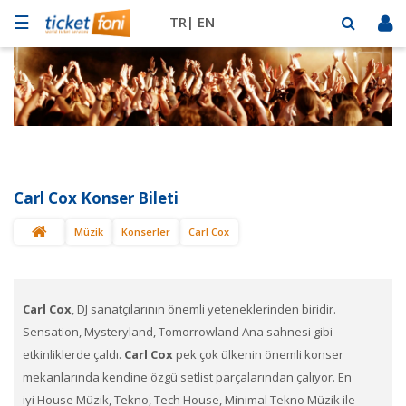
☰
TR|
EN
Futbol
Basketbol
Müzik
Sahne
Carl Cox Konser Bileti
Mekanlar
Müzik
Konserler
Carl Cox
Diğer
Spor
BİLET
SAT
Carl Cox
, DJ sanatçılarının önemli yeteneklerinden biridir.
Sensation, Mysteryland, Tomorrowland Ana sahnesi gibi
etkinliklerde çaldı.
Carl Cox​​
pek çok ülkenin önemli konser
mekanlarında kendine özgü setlist parçalarından çalıyor. En
iyi House Müzik, Tekno, Tech House, Minimal Tekno Müzik ile