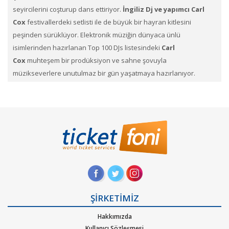
seyircilerini coşturup dans ettiriyor.
İngiliz Dj ve yapımcı Carl
Cox​
festivallerdeki setlisti ile de büyük bir hayran kitlesini
peşinden sürüklüyor. Elektronik müziğin dünyaca ünlü
isimlerinden hazırlanan Top 100 DJs listesindeki
Carl
Cox
muhteşem bir prodüksiyon ve sahne şovuyla
müzikseverlere unutulmaz bir gün yaşatmaya hazırlanıyor.
Performanslarıyla geceye ayrı bir damga vuracak. Dünyanın en
iyi festivallerinde bulunan
Carl Cox
Konserini Kaçırmayın.
Carl Cox
konser biletleri
ni TicketFoni ile satın alabileceğiniz gibi
elinizdeki
Carl Cox
biletlerini
Satışa çıkarabilirsin. En çok ilgi
gören, en çok beklediğimiz bu konser biletlerini Ticketfoni
ayrıcalığı ile satın alabilirsiniz.Konser, sahne, festival
kategorilerine ait etkinliklerin biletlerini sayfamız üzerinden
arayıp dilediğin konserlerin biletini Ticketfoni üzerinden satın
alabilirsin. Profil sayfanızda biletin ne şekilde size ulaştırılacağını
ŞİRKETİMİZ
ve hangi zaman diliminde sizde olacağını size yapacağımız
Hakkımızda
bildirimlerle haberdar edeceğiz.
Kullanıcı Sözleşmesi