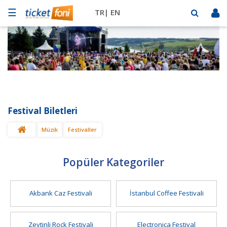
☰
TR|
EN
Futbol
Basketbol
Müzik
Sahne
Festival Biletleri
Mekanlar
Müzik
Festivaller
Diğer
Spor
BİLET
Popüler Kategoriler
SAT
Akbank Caz Festivali
İstanbul Coffee Festivali
Zeytinli Rock Festivali
Electronica Festival