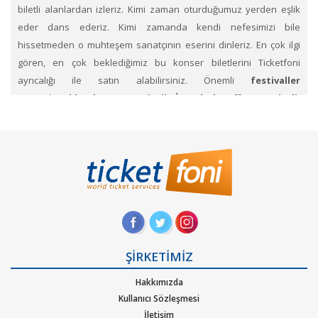
biletli alanlardan izleriz. Kimi zaman oturduğumuz yerden eşlik
eder dans ederiz. Kimi zamanda kendi nefesimizi bile
hissetmeden o muhteşem sanatçının eserini dinleriz. En çok ilgi
gören, en çok beklediğimiz bu konser biletlerini Ticketfoni
ayrıcalığı ile satın alabilirsiniz. Önemli
festivaller
arasında
Akbank Caz Festivali, İstanbul Coffee Festivali,
Zeytinli Rock Festivali, Electronica Festival,Bozcaada Caz
Festivali, Kuşadası Gençlik Festivali, Cappadox, Holifest,
Antalya Akra Caz Festivali, Zorlu PSM Caz Festivali
biletlerin
i Ticketfoni üzerinden satın alabilirsiniz. Konser, sahne
festival kategorilerine ait etkinliklerin biletlerini sayfamız
üzerinden arayıp dilediğin konserlerin biletini Ticketfoni
üzerinden satın alabilirsin. Profil sayfanızda biletin ne şekilde
size ulaştırılacağını ve hangi zaman diliminde sizde olacağını size
ŞİRKETİMİZ
yapacağımız bildirimlerle haberdar edeceğiz.
Hakkımızda
Tüm festival etkinlik biletleri satın al
. Ticketfoni üzerinden
Kullanıcı Sözleşmesi
pek çok sanatçının ve müzik gruplarının konserlerine, müzik
İletişim