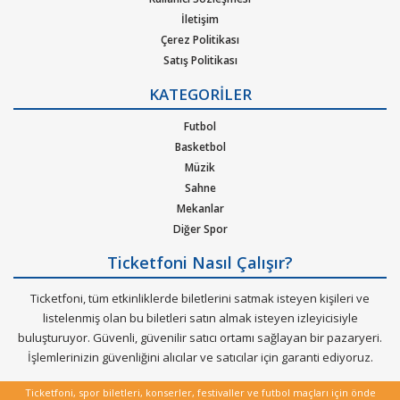
pop, rock, blues, New Age, caz, klasik, Latin Tango ska, reggae,
İletişim
metal, hip-hop ya da r&b gibi pek çok müzik türleri için
Çerez Politikası
oluşturulan etkinliklere bilet bulabilirsiniz. Elinizdeki
Satış Politikası
gidemeyeceğiniz konserlerin biletlerini de satabileceğiniz çok
Gizlilik Politikası
özel bir hizmeti Ticketfoni sizler için sunuyor.
KATEGORİLER
Kurumsal Ağırlama
Nasıl Çalışır
Futbol
Dünya çapında en çok dinlenen, dünyada en çok konser veren
Bilet Tipi ve Teslimat
Basketbol
sanatçıların soluksuz konser turneleriyle biletleri günler
Üyelik Doğrulama
Müzik
öncesinden tükenen etkinliklerin biletlerini Ticketfoni
Sık Sorulan Sorular
Sahne
güvencesiyle satın alabilirisiniz.
Mekanlar
Diğer Spor
Ticketfoni Nasıl Çalışır?
Ticketfoni, tüm etkinliklerde biletlerini satmak isteyen kişileri ve
listelenmiş olan bu biletleri satın almak isteyen izleyicisiyle
buluşturuyor. Güvenli, güvenilir satıcı ortamı sağlayan bir pazaryeri.
İşlemlerinizin güvenliğini alıcılar ve satıcılar için garanti ediyoruz.
Ticketfoni, spor biletleri, konserler, festivaller ve futbol maçları için önde