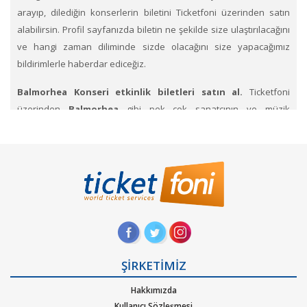
arayıp, dilediğin konserlerin biletini Ticketfoni üzerinden satın
alabilirsin. Profil sayfanızda biletin ne şekilde size ulaştırılacağını
ve hangi zaman diliminde sizde olacağını size yapacağımız
bildirimlerle haberdar ediceğiz.
Balmorhea Konseri etkinlik biletleri satın al.
Ticketfoni
üzerinden
Balmorhea
gibi pek çok sanatçının ve müzik
gruplarının konserlerine, müzik festivallerine, sahne etkinliklerine
en uygun ve hızlı bir şekilde bilet satın alabilirsiniz.
Ticketfoni
üzerinden Balmorhea konser bileti satın almak
için
Ticketfoni'ye üye olunuz. Bilet seçiminizi yapınız. (Katılmak
istediğiniz etkinlik ya da etkinliklere ait siteye optimize edilmiş
oturma planları ve kategori sayesinde bilet seçiminizi
yapınız.) Size sunulan güvenli Ödeme adımına geçiniz. Artık
biletiniz hazır.
ŞİRKETİMİZ
Hangi müzik türlerinde Ticketfoniden bilet bulup
Hakkımızda
satınalabilirim
. Müzik türlerinden Alternatif, Dans – Elektronik
Kullanıcı Sözleşmesi