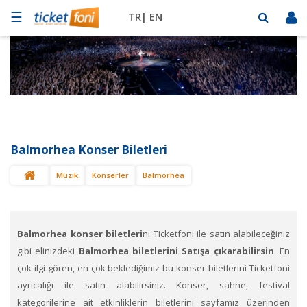
☰
TR|
EN
Futbol
Basketbol
Müzik
Sahne
Balmorhea Konser Biletleri
Mekanlar
Müzik
Konserler
Balmorhea
Diğer
Spor
BİLET
SAT
Balmorhea konser biletleri
ni Ticketfoni ile satın alabileceğiniz
gibi elinizdeki
Balmorhea biletlerini Satışa çıkarabilirsin
. En
çok ilgi gören, en çok beklediğimiz bu konser biletlerini Ticketfoni
ayrıcalığı ile satın alabilirsiniz. Konser, sahne, festival
kategorilerine ait etkinliklerin biletlerini sayfamız üzerinden