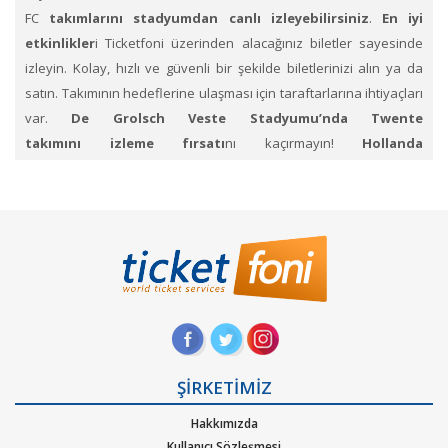
FC
takımlarını stadyumdan canlı izleyebilirsiniz
.
En iyi
etkinlikler
i Ticketfoni üzerinden alacağınız biletler sayesinde
izleyin. Kolay, hızlı ve güvenli bir şekilde biletlerinizi alın ya da
satın. Takımının hedeflerine ulaşması için taraftarlarına ihtiyaçları
var.
De Grolsch Veste Stadyumu’nda Twente
takımını izleme fırsatı
nı kaçırmayın!
Hollanda
Eredivisie biletleri Ticketfoni’de mevcut
. Biletlerinize alıcı
bulmak için listeleyebileceğiniz.
Hollanda Eredivisie
Ligi’nde
bilet sat bölümünü
de kullanabilirsiniz.
1.
Ticketfoni’ye üye olunuz. Bilet seçiminizi yapınız. (Katılmak
istediğiniz etkinlik ya da etkinliklere ait siteye optimize edilmiş
oturma planları ve kategori sayesinde bilet seçiminizi yapınız.)
2.
Size sunulan güvenli ödeme adımına geçiniz. Artık biletiniz
hazır
ŞİRKETİMİZ
Hakkımızda
Kullanıcı Sözleşmesi