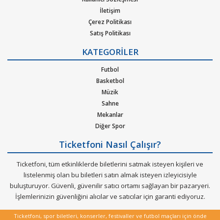
İletişim
Çerez Politikası
Satış Politikası
Gizlilik Politikası
KATEGORİLER
Kurumsal Ağırlama
Nasıl Çalışır
Futbol
Bilet Tipi ve Teslimat
Basketbol
Üyelik Doğrulama
Müzik
Sık Sorulan Sorular
Sahne
Mekanlar
Diğer Spor
Ticketfoni Nasıl Çalışır?
Ticketfoni, tüm etkinliklerde biletlerini satmak isteyen kişileri ve
listelenmiş olan bu biletleri satın almak isteyen izleyicisiyle
buluşturuyor. Güvenli, güvenilir satıcı ortamı sağlayan bir pazaryeri.
İşlemlerinizin güvenliğini alıcılar ve satıcılar için garanti ediyoruz.
Ticketfoni, spor biletleri, konserler, festivaller ve futbol maçları için önde