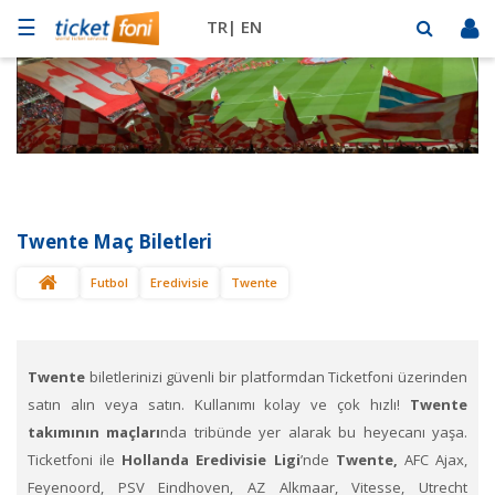
☰
TR|
EN
Futbol
Basketbol
Müzik
Sahne
Twente Maç Biletleri
Mekanlar
Futbol
Eredivisie
Twente
Diğer
Spor
BİLET
SAT
Twente
biletlerinizi güvenli bir platformdan Ticketfoni üzerinden
satın alın veya satın. Kullanımı kolay ve çok hızlı!
Twente
takımının maçları
nda tribünde yer alarak bu heyecanı yaşa.
Ticketfoni ile
Hollanda Eredivisie Ligi
’nde
Twente,
AFC Ajax,
Feyenoord, PSV Eindhoven, AZ Alkmaar, Vitesse, Utrecht