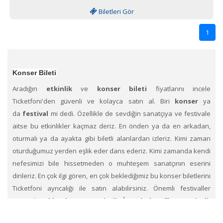
Biletleri Gör
1
Konser Bileti
Aradığın
etkinlik
ve
konser bileti
fiyatlarını incele
Ticketfoni'den güvenli ve kolayca satın al. Biri
konser
ya
da
festival
mi dedi. Özellikle de sevdiğin sanatçıya ve festivale
aitse bu etkinlikler kaçmaz deriz. En önden ya da en arkadan,
oturmalı ya da ayakta gibi biletli alanlardan izleriz. Kimi zaman
oturduğumuz yerden eşlik eder dans ederiz. Kimi zamanda kendi
nefesimizi bile hissetmeden o muhteşem sanatçının eserini
dinleriz. En çok ilgi gören, en çok beklediğimiz bu konser biletlerini
Ticketfoni ayrıcalığı ile satın alabilirsiniz. Önemli festivaller
arasında
Akbank Caz Festivali, İstanbul Coffee Festivali,
Zeytinli Rock Festivali, Electronica Festival,Bozcaada Caz