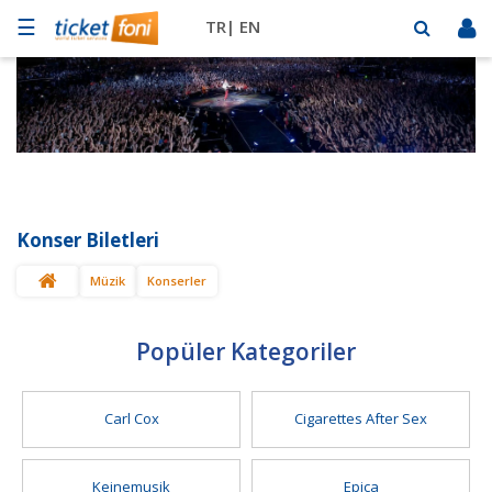
☰
TR|
EN
Futbol
Basketbol
Müzik
Sahne
Konser Biletleri
Mekanlar
Müzik
Konserler
Diğer
Spor
BİLET
Popüler Kategoriler
SAT
Carl Cox
Cigarettes After Sex
Keinemusik
Epica