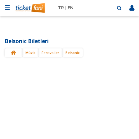
☰
TR|
EN
Futbol
Basketbol
Belsonic Biletleri
Müzik
Müzik
Festivaller
Belsonic
Sahne
Mekanlar
Diğer
Spor
BİLET
SAT