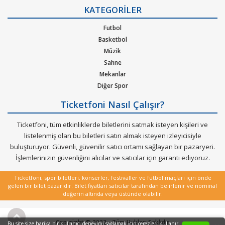
Gizlilik Politikası
KATEGORİLER
Kurumsal Ağırlama
Nasıl Çalışır
Futbol
Bilet Tipi ve Teslimat
Basketbol
Üyelik Doğrulama
Müzik
Sık Sorulan Sorular
Sahne
Mekanlar
Diğer Spor
Ticketfoni Nasıl Çalışır?
Ticketfoni, tüm etkinliklerde biletlerini satmak isteyen kişileri ve
listelenmiş olan bu biletleri satın almak isteyen izleyicisiyle
buluşturuyor. Güvenli, güvenilir satıcı ortamı sağlayan bir pazaryeri.
İşlemlerinizin güvenliğini alıcılar ve satıcılar için garanti ediyoruz.
Ticketfoni, spor biletleri, konserler, festivaller ve futbol maçları için önde
gelen bir bilet pazarıdır. Bilet fiyatları satıcılar tarafından belirlenir ve nominal
değerin altında veya üstünde olabilir.
Copyright © 2022 - Tüm Hakları Saklıdır
Bu site size harika bir kullanıcı deneyimi sağlamak için çerezleri kullanır.